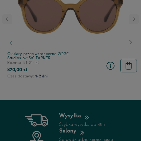
stępny
Poprzedni
Nast
Okulary przeciwsłoneczne GIGI
Studios 6713/0 PARKER
Rozmiar: 51-21-145
870,00 zł
Czas dostawy:
1-2 dni
Wysyłka
Szybka wysyłka do 48h
Salony
Sprawdź gdzie kupisz nasze