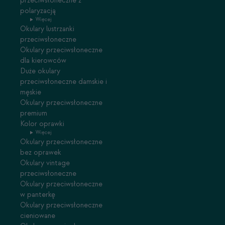
przeciwsłoneczne z
polaryzacją
Więcej
Okulary lustrzanki
przeciwsłoneczne
Okulary przeciwsłoneczne
dla kierowców
Duże okulary
przeciwsłoneczne damskie i
męskie
Okulary przeciwsłoneczne
premium
Kolor oprawki
Więcej
Okulary przeciwsłoneczne
bez oprawek
Okulary vintage
przeciwsłoneczne
Okulary przeciwsłoneczne
w panterkę
Okulary przeciwsłoneczne
cieniowane