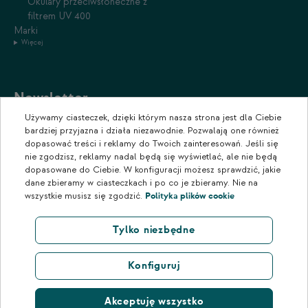
Okulary przeciwsłoneczne z
filtrem UV 400
Marki
Więcej
Newsletter
Używamy ciasteczek, dzięki którym nasza strona jest dla Ciebie
Zapisz się do naszego newslettera, aby otrzymywać informacje o
bardziej przyjazna i działa niezawodnie. Pozwalają one również
promocjach i nowościach w naszym sklepie.
dopasować treści i reklamy do Twoich zainteresowań. Jeśli się
nie zgodzisz, reklamy nadal będą się wyświetlać, ale nie będą
dopasowane do Ciebie. W konfiguracji możesz sprawdzić, jakie
dane zbieramy w ciasteczkach i po co je zbieramy. Nie na
wszystkie musisz się zgodzić.
Polityka plików cookie
Tylko niezbędne
Konfiguruj
Akceptuję wszystko