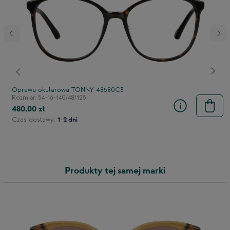
stępny
Poprzedni
Nast
Oprawa okularowa TONNY 48580C3
Rozmiar: 54-16-140/48/125
480,00 zł
Czas dostawy:
1-2 dni
Produkty tej samej marki