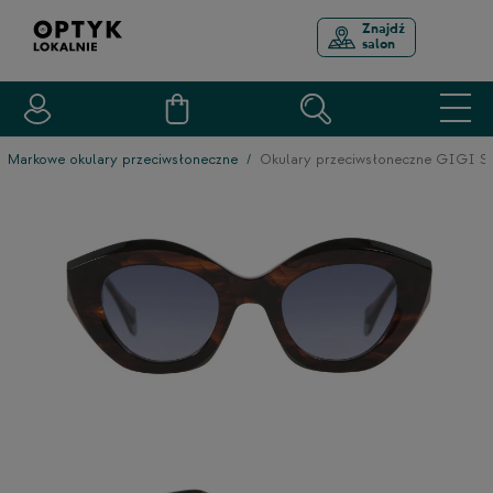
Znajdź
salon
Markowe okulary przeciwsłoneczne
Okulary przeciwsłoneczne GIGI S