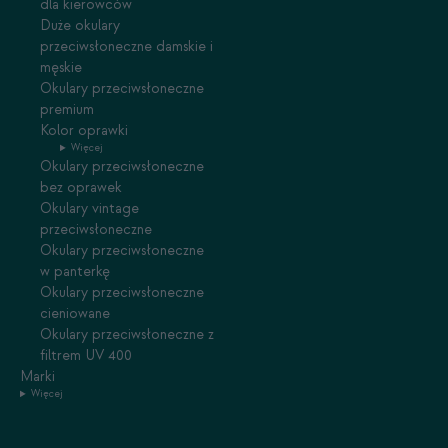
dla kierowców
Duże okulary
przeciwsłoneczne damskie i
męskie
Okulary przeciwsłoneczne
premium
Kolor oprawki
Więcej
Okulary przeciwsłoneczne
bez oprawek
Okulary vintage
przeciwsłoneczne
Okulary przeciwsłoneczne
w panterkę
Okulary przeciwsłoneczne
cieniowane
Okulary przeciwsłoneczne z
filtrem UV 400
Marki
Więcej