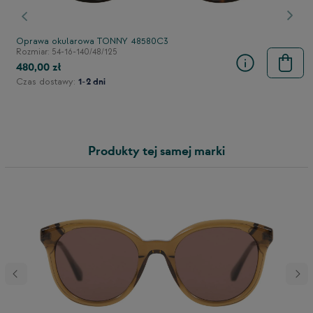
stępny
Poprzedni
Nast
Oprawa okularowa TONNY 48580C3
Rozmiar: 54-16-140/48/125
480,00 zł
Czas dostawy:
1-2 dni
Produkty tej samej marki