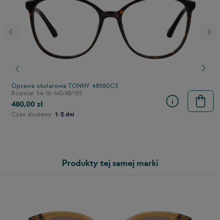
stępny
Poprzedni
Nast
Oprawa okularowa TONNY 48580C3
Rozmiar: 54-16-140/48/125
480,00 zł
Czas dostawy:
1-2 dni
Produkty tej samej marki