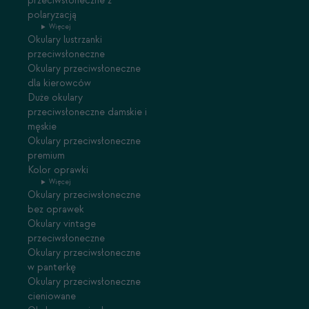
przeciwsłoneczne z
polaryzacją
Więcej
Okulary lustrzanki
przeciwsłoneczne
Okulary przeciwsłoneczne
dla kierowców
Duże okulary
przeciwsłoneczne damskie i
męskie
Okulary przeciwsłoneczne
premium
Kolor oprawki
Więcej
Okulary przeciwsłoneczne
bez oprawek
Okulary vintage
przeciwsłoneczne
Okulary przeciwsłoneczne
w panterkę
Okulary przeciwsłoneczne
cieniowane