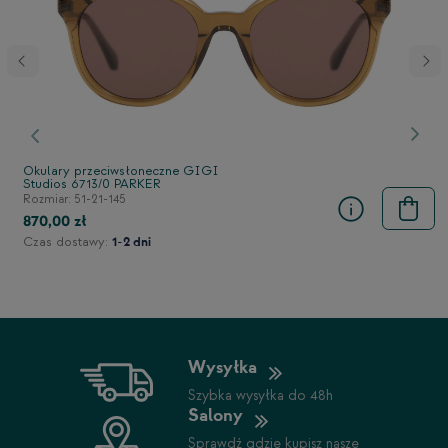
stępny
Poprzedni
Nast
Okulary przeciwsłoneczne GIGI
Studios 6713/0 PARKER
Rozmiar: 51-21-145
870,00 zł
Czas dostawy:
1-2 dni
Wysyłka
Szybka wysyłka do 48h
Salony
Sprawdź gdzie kupisz nasze