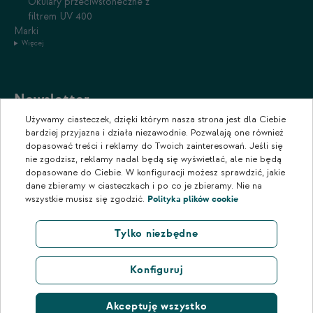
Okulary przeciwsłoneczne z
filtrem UV 400
Marki
Więcej
Newsletter
Używamy ciasteczek, dzięki którym nasza strona jest dla Ciebie
Zapisz się do naszego newslettera, aby otrzymywać informacje o
bardziej przyjazna i działa niezawodnie. Pozwalają one również
promocjach i nowościach w naszym sklepie.
dopasować treści i reklamy do Twoich zainteresowań. Jeśli się
nie zgodzisz, reklamy nadal będą się wyświetlać, ale nie będą
dopasowane do Ciebie. W konfiguracji możesz sprawdzić, jakie
dane zbieramy w ciasteczkach i po co je zbieramy. Nie na
wszystkie musisz się zgodzić.
Polityka plików cookie
Tylko niezbędne
Konfiguruj
Akceptuję wszystko