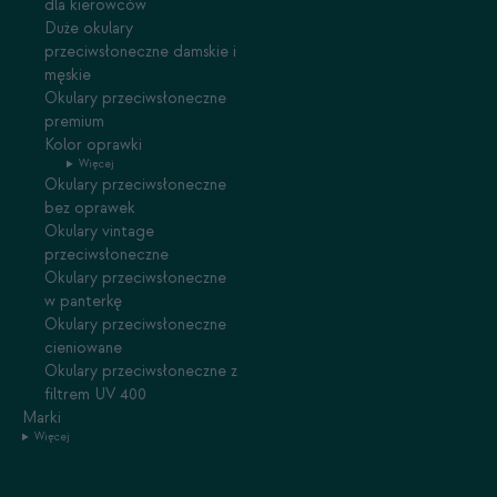
dla kierowców
Duże okulary
przeciwsłoneczne damskie i
męskie
Okulary przeciwsłoneczne
premium
Kolor oprawki
Więcej
Okulary przeciwsłoneczne
bez oprawek
Okulary vintage
przeciwsłoneczne
Okulary przeciwsłoneczne
w panterkę
Okulary przeciwsłoneczne
cieniowane
Okulary przeciwsłoneczne z
filtrem UV 400
Marki
Więcej