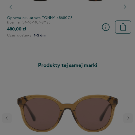
stępny
Poprzedni
Nast
Oprawa okularowa TONNY 48580C3
Rozmiar: 54-16-140/48/125
480,00 zł
Czas dostawy:
1-2 dni
Produkty tej samej marki