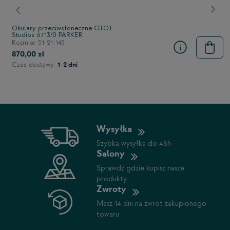
stępny
Poprzedni
Nast
Okulary przeciwsłoneczne GIGI
Studios 6713/0 PARKER
Rozmiar: 51-21-145
870,00 zł
Czas dostawy:
1-2 dni
Wysyłka
Szybka wysyłka do 48h
Salony
Sprawdź gdzie kupisz nasze
produkty
Zwroty
Masz 14 dni na zwrot zakupionego
towaru