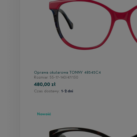
et
15
Oprawa okularowa TONNY 48545C4
Rozmiar: 55-17-140/47/130
480,00 zł
Czas dostawy:
1-2 dni
Nowość