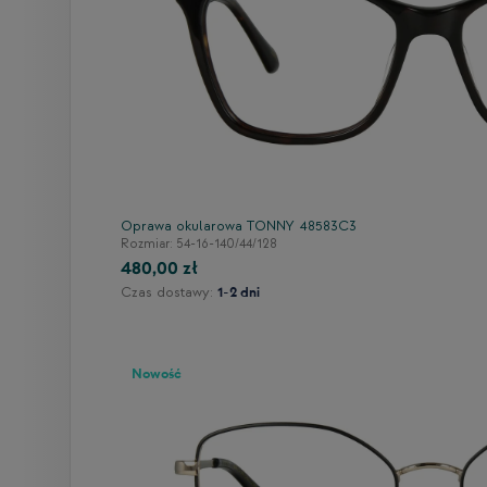
64
Oprawa okularowa TONNY 48583C3
Rozmiar: 54-16-140/44/128
24
480,00 zł
Czas dostawy:
1-2 dni
Nowość
60