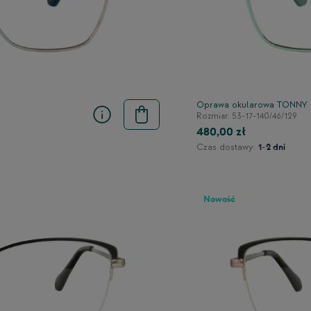
Oprawa okularowa TONNY
Rozmiar: 53-17-140/46/129
480,00 zł
Czas dostawy:
1-2 dni
Nowość