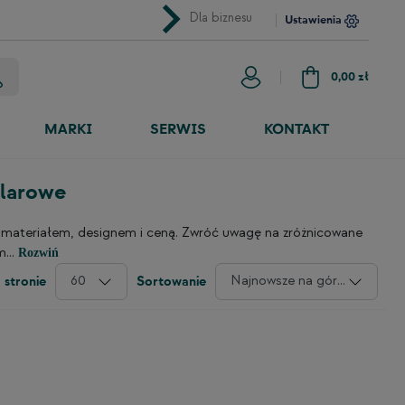
chevron_right
Dla biznesu
Ustawienia
0,00 zł
MARKI
SERWIS
KONTAKT
ularowe
: materiałem, designem i ceną. Zwróć uwagę na zróżnicowane
...
Rozwiń
60
Najnowsze na górze
 stronie
Sortowanie