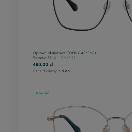
52
/
154
Oprawa okularowa TONNY 48585C1
Rozmiar: 53-17-140/46/129
480,00 zł
Czas dostawy:
1-2 dni
Nowość