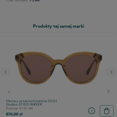
Czas dostawy:
1-2 dni
Produkty tej samej marki
stępny
Poprzedni
Nast
Okulary przeciwsłoneczne GIGI
Studios 6713/0 PARKER
Rozmiar: 51-21-145
870,00 zł