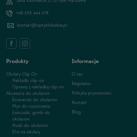
Jana Kazimierza 21, 01-248 Warszawa
+48 535 444 678
kontakt@optyklokalnie.pl
Produkty
Informacje
Okulary Clip On
O nas
Nakładki clip-on
Regulamin
Oprawy z nakładką clip-on
Polityka prywatności
Akcesoria do okularów
Ściereczki do okularów
Kontakt
Płyn do czyszczenia
Blog
Łańcuszki, gumki do
okularów
Noski do okularów
Etui na okulary