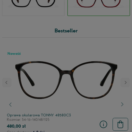
Bestseller
Nowość
stępny
Poprzedni
Nast
Oprawa okularowa TONNY 48580C3
Rozmiar: 54-16-140/48/125
480,00 zł