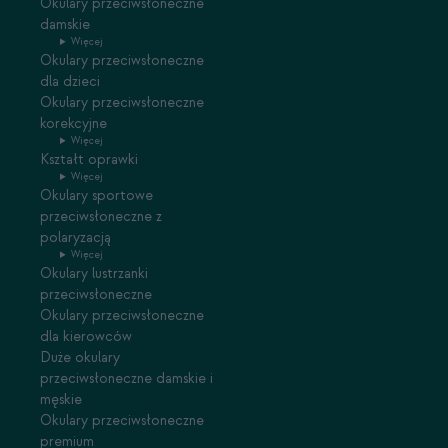
Okulary przeciwsłoneczne
damskie
Więcej
Okulary przeciwsłoneczne
dla dzieci
Okulary przeciwsłoneczne
korekcyjne
Więcej
Kształt oprawki
Więcej
Okulary sportowe
przeciwsłoneczne z
polaryzacją
Więcej
Okulary lustrzanki
przeciwsłoneczne
Okulary przeciwsłoneczne
dla kierowców
Duże okulary
przeciwsłoneczne damskie i
męskie
Okulary przeciwsłoneczne
premium