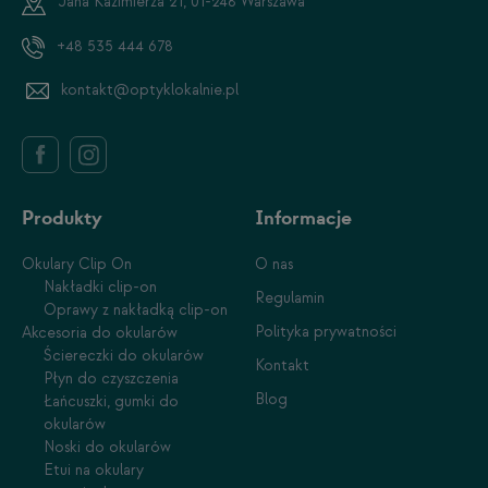
Jana Kazimierza 21, 01-248 Warszawa
+48 535 444 678
kontakt@optyklokalnie.pl
Produkty
Informacje
Okulary Clip On
O nas
Nakładki clip-on
Regulamin
Oprawy z nakładką clip-on
Polityka prywatności
Akcesoria do okularów
Ściereczki do okularów
Kontakt
Płyn do czyszczenia
Blog
Łańcuszki, gumki do
okularów
Noski do okularów
Etui na okulary