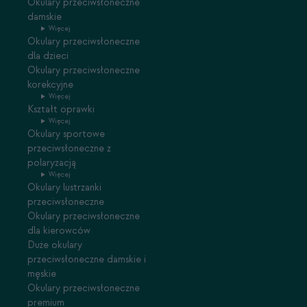
Okulary przeciwsłoneczne
damskie
Więcej
Okulary przeciwsłoneczne
dla dzieci
Okulary przeciwsłoneczne
korekcyjne
Więcej
Kształt oprawki
Więcej
Okulary sportowe
przeciwsłoneczne z
polaryzacją
Więcej
Okulary lustrzanki
przeciwsłoneczne
Okulary przeciwsłoneczne
dla kierowców
Duże okulary
przeciwsłoneczne damskie i
męskie
Okulary przeciwsłoneczne
premium