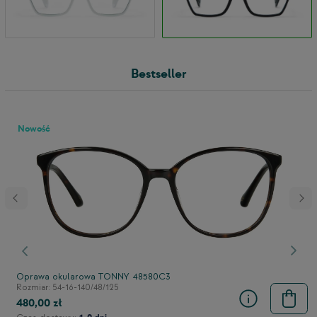
Bestseller
Nowość
stępny
Poprzedni
Nast
Oprawa okularowa TONNY 48580C3
Rozmiar: 54-16-140/48/125
480,00 zł