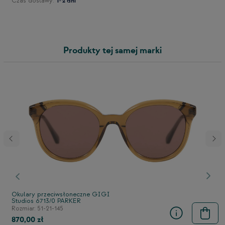
Czas dostawy:
1-2 dni
Produkty tej samej marki
stępny
Poprzedni
Nast
Okulary przeciwsłoneczne GIGI
Studios 6713/0 PARKER
Rozmiar: 51-21-145
870,00 zł