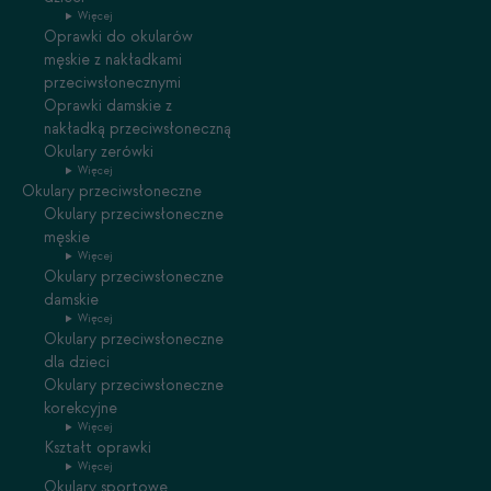
Więcej
Oprawki do okularów
męskie z nakładkami
przeciwsłonecznymi
Oprawki damskie z
nakładką przeciwsłoneczną
Okulary zerówki
Więcej
Okulary przeciwsłoneczne
Okulary przeciwsłoneczne
męskie
Więcej
Okulary przeciwsłoneczne
damskie
Więcej
Okulary przeciwsłoneczne
dla dzieci
Okulary przeciwsłoneczne
korekcyjne
Więcej
Kształt oprawki
Więcej
Okulary sportowe