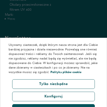
Okulary przeciwsłoneczne z
filtrem UV 400
Marki
Więcej
Newsletter
Używamy ciasteczek, dzięki którym nasza strona jest dla Ciebie
Zapisz się do naszego newslettera, aby otrzymywać informacje o
bardziej przyjazna i działa niezawodnie. Pozwalają one również
promocjach i nowościach w naszym sklepie.
dopasować treści i reklamy do Twoich zainteresowań. Jeśli się
nie zgodzisz, reklamy nadal będą się wyświetlać, ale nie będą
dopasowane do Ciebie. W konfiguracji możesz sprawdzić, jakie
dane zbieramy w ciasteczkach i po co je zbieramy. Nie na
wszystkie musisz się zgodzić.
Polityka plików cookie
Tylko niezbędne
Konfiguruj