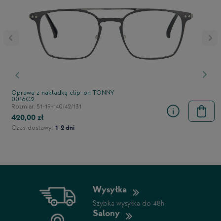
stępny
Poprzedni
Nast
Oprawa z nakładką clip-on TONNY
0016C2
Rozmiar: 51-19-140/42/131
420,00 zł
Czas dostawy:
1-2 dni
Wysyłka
Szybka wysyłka do 48h
Salony