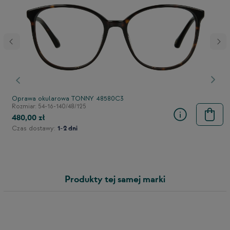
stępny
Poprzedni
Nast
Oprawa okularowa TONNY 48580C3
Rozmiar: 54-16-140/48/125
480,00 zł
Czas dostawy:
1-2 dni
Produkty tej samej marki