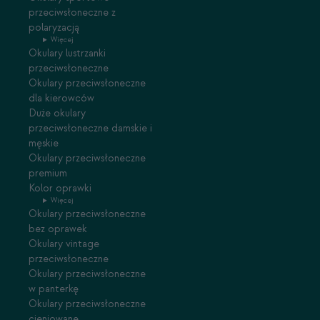
przeciwsłoneczne z
polaryzacją
Więcej
Okulary lustrzanki
przeciwsłoneczne
Okulary przeciwsłoneczne
dla kierowców
Duże okulary
przeciwsłoneczne damskie i
męskie
Okulary przeciwsłoneczne
premium
Kolor oprawki
Więcej
Okulary przeciwsłoneczne
bez oprawek
Okulary vintage
przeciwsłoneczne
Okulary przeciwsłoneczne
w panterkę
Okulary przeciwsłoneczne
cieniowane