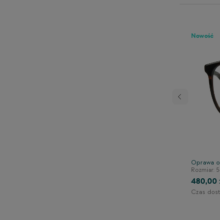
Nowość
Następny
rowa TONNY 44112C3
Oprawa o
140/41/125
Rozmiar: 5
480,00 
Czas dost
1-2 dni