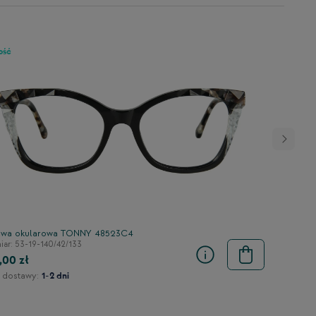
ość
wa okularowa TONNY 48523C4
ar: 53-19-140/42/133
,00 zł
 dostawy:
1-2 dni