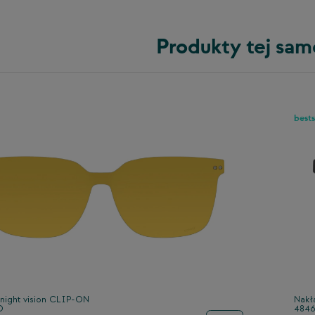
Produkty tej sam
bests
night vision CLIP-ON
Nakł
D
484