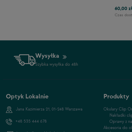
60,00 z
Czas dost
1-2 dni
Wysyłka
Szybka wysyłka do 48h
Optyk Lokalnie
Produkty
Jana Kazimierza 21, 01-248 Warszawa
Okulary Clip O
Nakładki cl
+48 535 444 678
Oprawy z na
Akcesoria do o