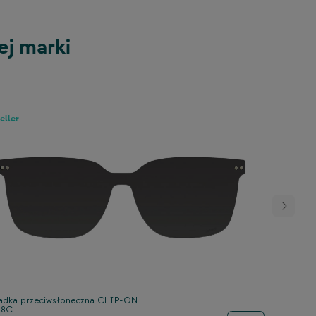
ej marki
eller
adka przeciwsłoneczna CLIP-ON
68C