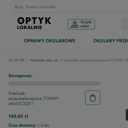
Blog
Pomoc i kontakt
Znajdź
salon
OPRAWY OKULAROWE
OKULARY PRZ
CLIP ON
Nakładki clip-on
Nakładki przeciwsłoneczne TONNY 
Dostępność:
Nakładki
przeciwsłoneczne TONNY
48367C3SET
140,00 zł
Czas dostawy:
1-2 dni