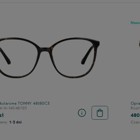
Now
kularowa TONNY 48580C3
Opra
4-16-140/48/125
Rozmi
zł
480
awy:
Czas
1-2 dni