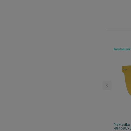
bestseller
eciwsłoneczna CLIP-ON
Nakładka 
48468C-