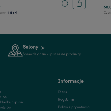
ł
60,
awy:
Czas
1-2 dni
Salony
Sprawdź gdzie kupisz nasze produkty
Informacje
n
O nas
ip-on
Regulamin
kładką clip-on
Polityka prywatności
kularów