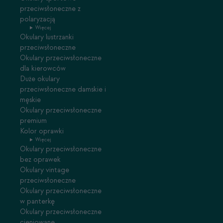
przeciwsłoneczne z
polaryzacją
Więcej
Okulary lustrzanki
przeciwsłoneczne
Okulary przeciwsłoneczne
dla kierowców
Duże okulary
przeciwsłoneczne damskie i
męskie
Okulary przeciwsłoneczne
premium
Kolor oprawki
Więcej
Okulary przeciwsłoneczne
bez oprawek
Okulary vintage
przeciwsłoneczne
Okulary przeciwsłoneczne
w panterkę
Okulary przeciwsłoneczne
cieniowane