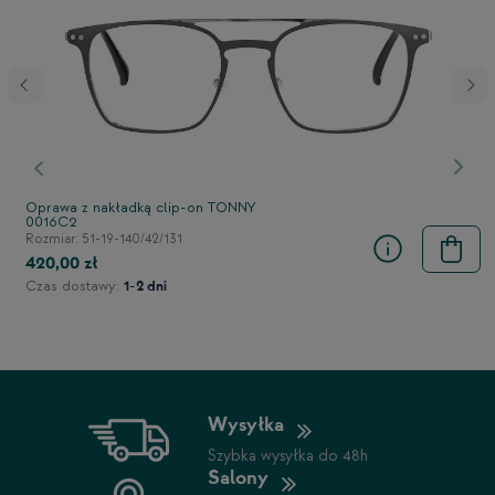
stępny
Poprzedni
Nast
Oprawa z nakładką clip-on TONNY
0016C2
Rozmiar: 51-19-140/42/131
420,00 zł
Czas dostawy:
1-2 dni
Wysyłka
Szybka wysyłka do 48h
Salony