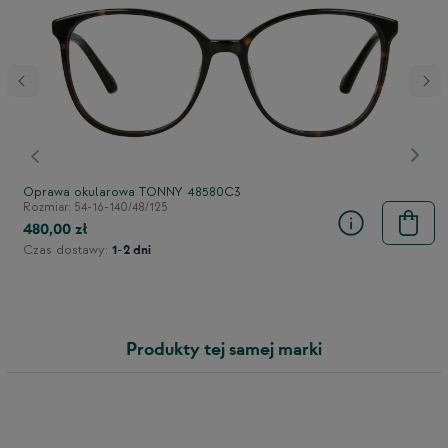
stępny
Poprzedni
Nast
Oprawa okularowa TONNY 48580C3
Rozmiar: 54-16-140/48/125
480,00 zł
Czas dostawy:
1-2 dni
Produkty tej samej marki