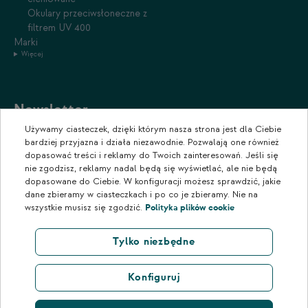
Okulary przeciwsłoneczne z
filtrem UV 400
Marki
Więcej
Newsletter
Używamy ciasteczek, dzięki którym nasza strona jest dla Ciebie
Zapisz się do naszego newslettera, aby otrzymywać informacje o
bardziej przyjazna i działa niezawodnie. Pozwalają one również
promocjach i nowościach w naszym sklepie.
dopasować treści i reklamy do Twoich zainteresowań. Jeśli się
nie zgodzisz, reklamy nadal będą się wyświetlać, ale nie będą
dopasowane do Ciebie. W konfiguracji możesz sprawdzić, jakie
dane zbieramy w ciasteczkach i po co je zbieramy. Nie na
wszystkie musisz się zgodzić.
Polityka plików cookie
Tylko niezbędne
Konfiguruj