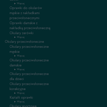
Więcej
Oprawki do okularów
męskie z nakładkami
przeciwsłonecznymi
Oprawki damskie z
nakładką przeciwsłoneczną
Okulary zerówki
Więcej
Okulary przeciwsłoneczne
Okulary przeciwsłoneczne
męskie
Więcej
Okulary przeciwsłoneczne
damskie
Więcej
Okulary przeciwsłoneczne
dla dzieci
Okulary przeciwsłoneczne
korekcyjne
Więcej
Kształt oprawki
Więcej
Okulary sportowe