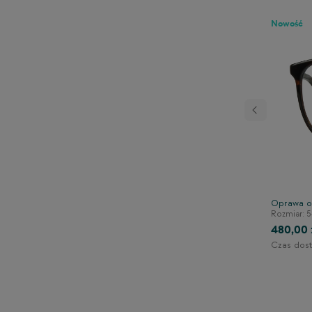
Nowość
Następny
rowa TONNY 44112C3
Oprawa o
140/41/125
Rozmiar: 5
480,00 
Czas dost
1-2 dni