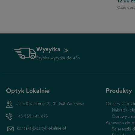
12,00 zł
1-2 dni
Czas dost
Wysyłka
Szybka wysyłka do 48h
Optyk Lokalnie
Produkty
Jana Kazimierza 21, 01-248 Warszawa
Okulary Clip O
Nakładki cl
+48 535 444 678
Oprawy z na
Akcesoria do o
kontakt@optyklokalnie.pl
Ściereczki 