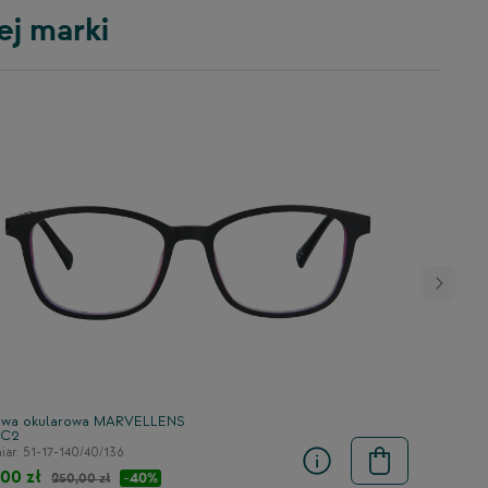
ej marki
wa okularowa MARVELLENS
6C2
ar: 51-17-140/40/136
,00 zł
-40%
250,00 zł