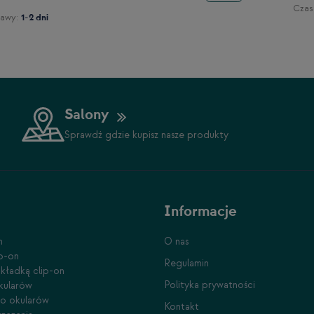
Czas
awy:
1-2 dni
Salony
Sprawdź gdzie kupisz nasze produkty
Informacje
n
O nas
ip-on
Regulamin
kładką clip-on
Polityka prywatności
kularów
do okularów
Kontakt