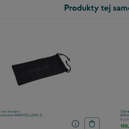
Produkty tej sam
k na okulary
Opra
łoneczne MARVELLENS E-
845
Rozmi
150