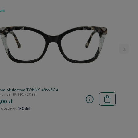
ość
wa okularowa TONNY 48523C4
ar: 53-19-140/42/133
,00 zł
 dostawy:
1-2 dni