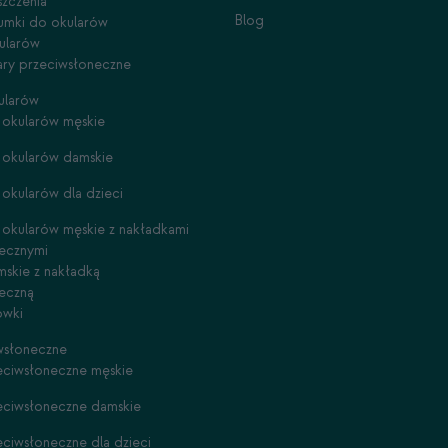
szczenia
Blog
gumki do okularów
ularów
lary przeciwsłoneczne
ularów
okularów męskie
 okularów damskie
okularów dla dzieci
okularów męskie z nakładkami
ecznymi
skie z nakładką
eczną
ówki
wsłoneczne
eciwsłoneczne męskie
eciwsłoneczne damskie
eciwsłoneczne dla dzieci