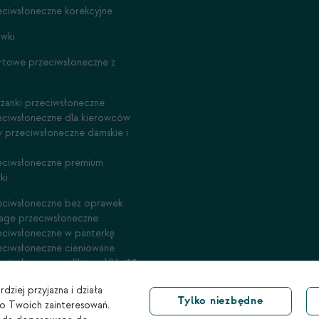
eciwsłoneczne korekcyjne
awki
rtowe przeciwsłoneczne z
rzanki przeciwsłoneczne
eciwsłoneczne dla kierowców
y przeciwsłoneczne damskie i
eciwsłoneczne premium
ki
eciwsłoneczne bez oprawek
tage przeciwsłoneczne
eciwsłoneczne w panterkę
eciwsłoneczne cieniowane
eciwsłoneczne z filtrem UV 400
dziej przyjazna i działa
Tylko niezbędne
do Twoich zainteresowań.