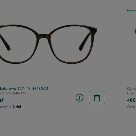
Now
kularowa TONNY 48580C3
Opra
4-16-140/48/125
Rozmi
zł
480
awy:
Czas
1-2 dni