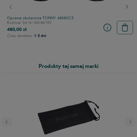
stępny
Poprzedni
Nast
Oprawa okularowa TONNY 48580C3
Rozmiar: 54-16-140/48/125
480,00 zł
Czas dostawy:
1-2 dni
Produkty tej samej marki