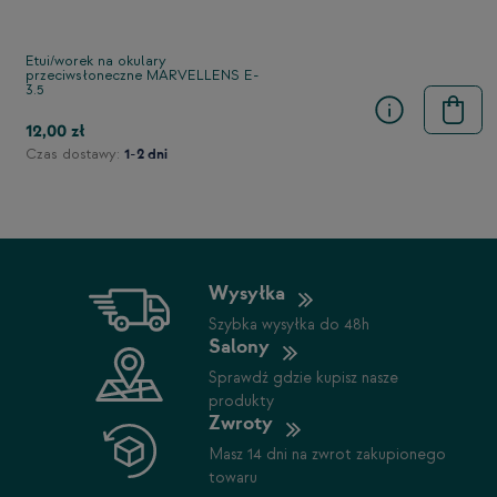
stępny
Etui/worek na okulary
przeciwsłoneczne MARVELLENS E-
3.5
12,00 zł
Czas dostawy:
1-2 dni
Wysyłka
Szybka wysyłka do 48h
Salony
Sprawdź gdzie kupisz nasze
produkty
Zwroty
Masz 14 dni na zwrot zakupionego
towaru