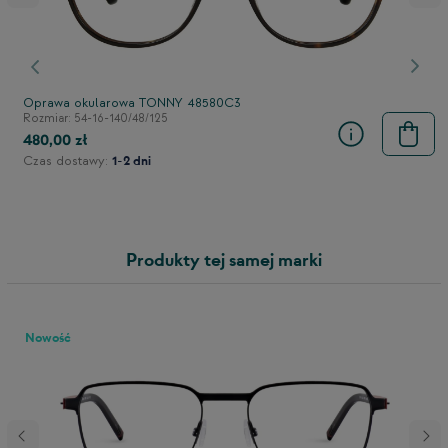
stępny
Poprzedni
Nast
Oprawa okularowa TONNY 48580C3
Rozmiar: 54-16-140/48/125
480,00 zł
Czas dostawy:
1-2 dni
Produkty tej samej marki
Nowość