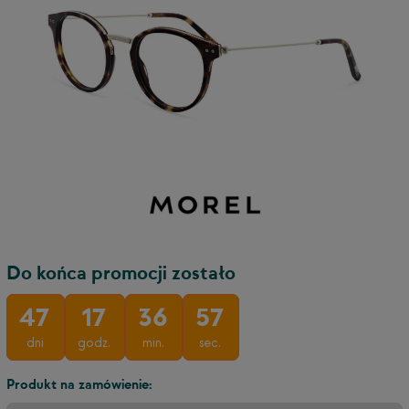
Do końca promocji zostało
47
17
36
57
9
dni
godz.
min.
sec.
Produkt na zamówienie: