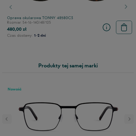
stępny
Poprzedni
Nast
Oprawa okularowa TONNY 48580C3
Rozmiar: 54-16-140/48/125
480,00 zł
Czas dostawy:
1-2 dni
Produkty tej samej marki
Nowość