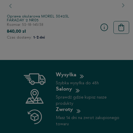
Poprzedni
Nast
Oprawa okularowa MOREL 30423L
FARADAY 2 NR05
Rozmiar: 52-18-145/38
840,00 zł
Czas dostawy:
1-2 dni
Wysyłka
Szybka wysyłka do 48h
Salony
Sprawdź gdzie kupisz nasze
produkty
Zwroty
Masz 14 dni na zwrot zakupionego
towaru