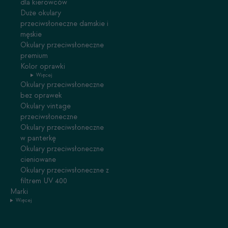
dla kierowców
Duże okulary
przeciwsłoneczne damskie i
męskie
Okulary przeciwsłoneczne
premium
Kolor oprawki
Więcej
Okulary przeciwsłoneczne
bez oprawek
Okulary vintage
przeciwsłoneczne
Okulary przeciwsłoneczne
w panterkę
Okulary przeciwsłoneczne
cieniowane
Okulary przeciwsłoneczne z
filtrem UV 400
Marki
Więcej