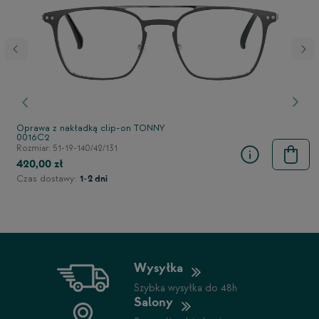
stępny
Poprzedni
Nast
Oprawa z nakładką clip-on TONNY
0016C2
Rozmiar: 51-19-140/42/131
420,00 zł
Czas dostawy:
1-2 dni
Wysyłka
Szybka wysyłka do 48h
Salony