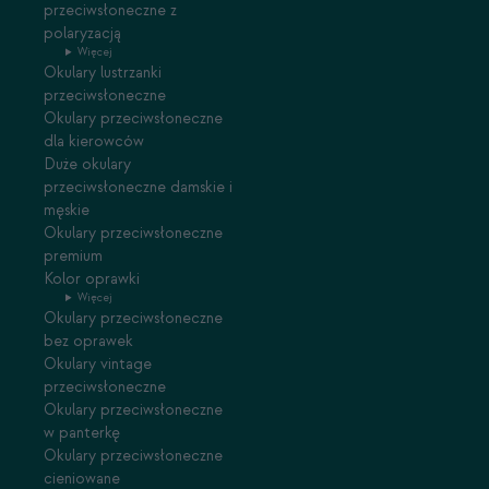
przeciwsłoneczne z
polaryzacją
Więcej
Okulary lustrzanki
przeciwsłoneczne
Okulary przeciwsłoneczne
dla kierowców
Duże okulary
przeciwsłoneczne damskie i
męskie
Okulary przeciwsłoneczne
premium
Kolor oprawki
Więcej
Okulary przeciwsłoneczne
bez oprawek
Okulary vintage
przeciwsłoneczne
Okulary przeciwsłoneczne
w panterkę
Okulary przeciwsłoneczne
cieniowane