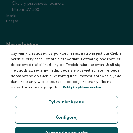
Okulary przeciwsłoneczne z
filtrem UV 400
Marki
Więcej
Newsletter
Używamy ciasteczek, dzięki którym nasza strona jest dla Ciebie
Zapisz się do naszego newslettera, aby otrzymywać informacje o
bardziej przyjazna i działa niezawodnie. Pozwalają one również
promocjach i nowościach w naszym sklepie.
dopasować treści i reklamy do Twoich zainteresowań. Jeśli się
nie zgodzisz, reklamy nadal będą się wyświetlać, ale nie będą
dopasowane do Ciebie. W konfiguracji możesz sprawdzić, jakie
dane zbieramy w ciasteczkach i po co je zbieramy. Nie na
wszystkie musisz się zgodzić.
Polityka plików cookie
Tylko niezbędne
Konfiguruj
Akceptuję wszystko