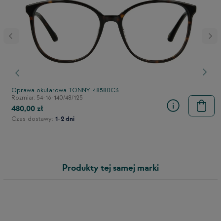
stępny
Poprzedni
Nast
Oprawa okularowa TONNY 48580C3
Rozmiar: 54-16-140/48/125
480,00 zł
Czas dostawy:
1-2 dni
Produkty tej samej marki