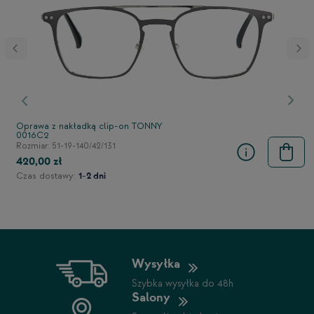
stępny
Poprzedni
Nast
Oprawa z nakładką clip-on TONNY
0016C2
Rozmiar: 51-19-140/42/131
420,00 zł
Czas dostawy:
1-2 dni
Wysyłka
Szybka wysyłka do 48h
Salony