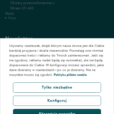
Okulary przeciwsłoneczne z
filtrem UV 400
Marki
Więcej
Newsletter
Używamy ciasteczek, dzięki którym nasza strona jest dla Ciebie
Zapisz się do naszego newslettera, aby otrzymywać informacje o
bardziej przyjazna i działa niezawodnie. Pozwalają one również
promocjach i nowościach w naszym sklepie.
dopasować treści i reklamy do Twoich zainteresowań. Jeśli się
nie zgodzisz, reklamy nadal będą się wyświetlać, ale nie będą
dopasowane do Ciebie. W konfiguracji możesz sprawdzić, jakie
dane zbieramy w ciasteczkach i po co je zbieramy. Nie na
wszystkie musisz się zgodzić.
Polityka plików cookie
Tylko niezbędne
Konfiguruj
Akceptuję wszystko