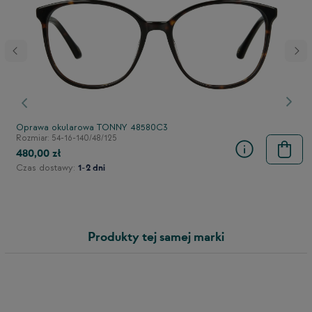
stępny
Poprzedni
Nast
Oprawa okularowa TONNY 48580C3
Rozmiar: 54-16-140/48/125
480,00 zł
Czas dostawy:
1-2 dni
Produkty tej samej marki