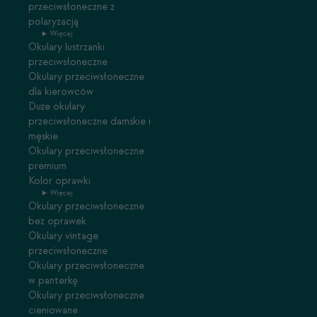
przeciwsłoneczne z
polaryzacją
Więcej
Okulary lustrzanki
przeciwsłoneczne
Okulary przeciwsłoneczne
dla kierowców
Duże okulary
przeciwsłoneczne damskie i
męskie
Okulary przeciwsłoneczne
premium
Kolor oprawki
Więcej
Okulary przeciwsłoneczne
bez oprawek
Okulary vintage
przeciwsłoneczne
Okulary przeciwsłoneczne
w panterkę
Okulary przeciwsłoneczne
cieniowane