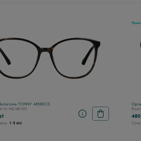
Now
kularowa TONNY 48580C3
Opra
4-16-140/48/125
Rozmi
zł
480
awy:
Czas
1-2 dni