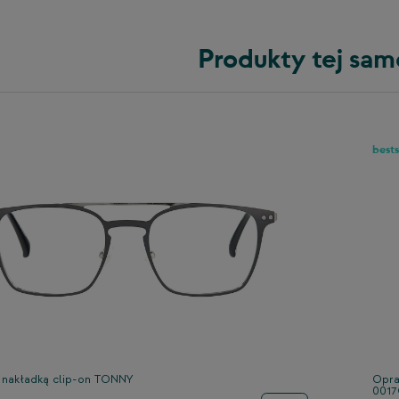
Produkty tej sam
bests
 nakładką clip-on TONNY
Opra
0017