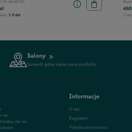
1-19-140/42/131
Rozmi
zł
450
awy:
Czas
1-2 dni
Salony
Sprawdź gdzie kupisz nasze produkty
Informacje
n
O nas
ip-on
Regulamin
kładką clip-on
Polityka prywatności
kularów