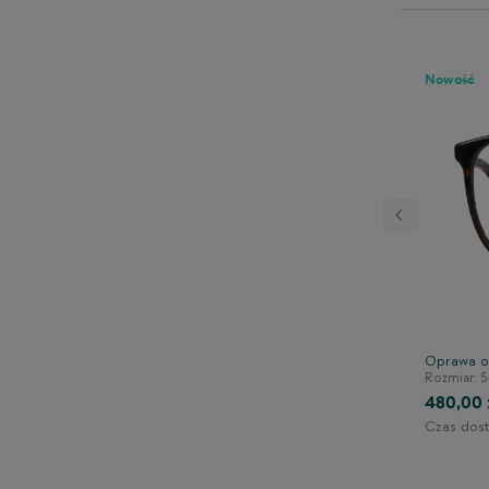
Nowość
Następny
adką clip-on TONNY
Oprawa o
Rozmiar: 5
140/43/133
480,00 
Czas dost
1-2 dni