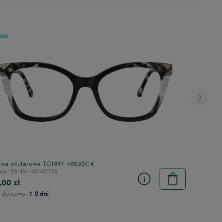
ość
wa okularowa TONNY 48523C4
ar: 53-19-140/42/133
,00 zł
 dostawy:
1-2 dni