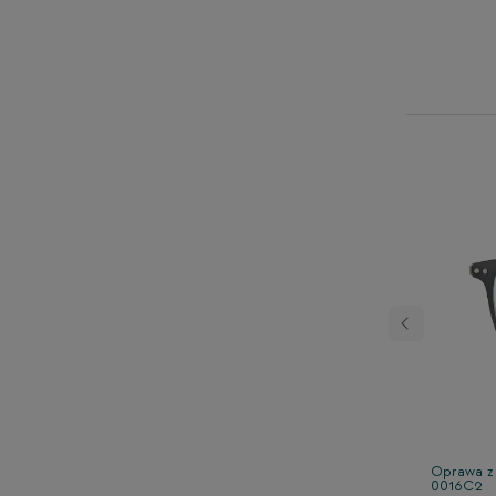
Następny
adką clip-on TONNY
Oprawa z
0016C2