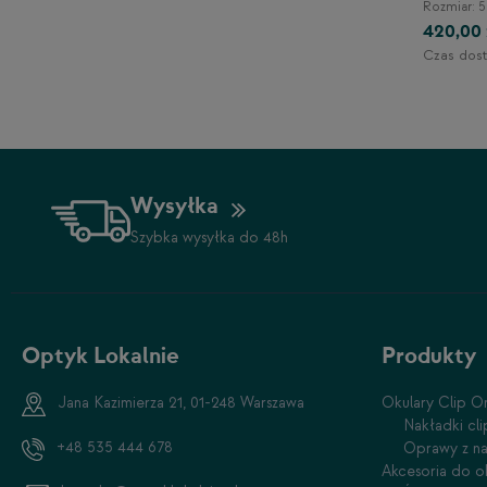
145/48/144
Rozmiar: 5
420,00 
-30%
20,00 zł
Czas dost
1-2 dni
Wysyłka
Szybka wysyłka do 48h
Optyk Lokalnie
Produkty
Jana Kazimierza 21, 01-248 Warszawa
Okulary Clip O
Nakładki cl
+48 535 444 678
Oprawy z na
Akcesoria do o