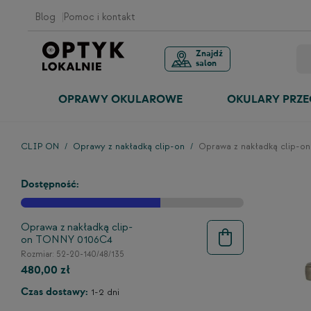
Blog
Pomoc i kontakt
Znajdź
salon
OPRAWY OKULAROWE
OKULARY PRZ
CLIP ON
Oprawy z nakładką clip-on
Oprawa z nakładką clip-
Dostępność:
Oprawa z nakładką clip-
on TONNY 0106C4
Rozmiar: 52-20-140/48/135
480,00 zł
Czas dostawy:
1-2 dni