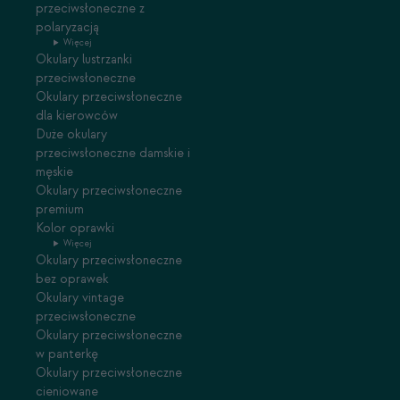
przeciwsłoneczne z
polaryzacją
Więcej
Okulary lustrzanki
przeciwsłoneczne
Okulary przeciwsłoneczne
dla kierowców
Duże okulary
przeciwsłoneczne damskie i
męskie
Okulary przeciwsłoneczne
premium
Kolor oprawki
Więcej
Okulary przeciwsłoneczne
bez oprawek
Okulary vintage
przeciwsłoneczne
Okulary przeciwsłoneczne
w panterkę
Okulary przeciwsłoneczne
cieniowane