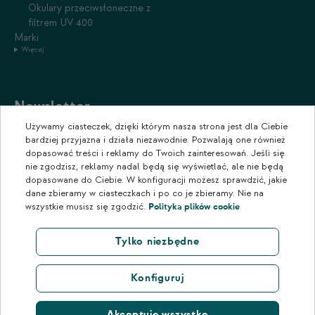
Okulary przeciwsłoneczne z
filtrem UV 400
Marki
Więcej
Newsletter
Używamy ciasteczek, dzięki którym nasza strona jest dla Ciebie
Zapisz się do naszego newslettera, aby otrzymywać informacje o
bardziej przyjazna i działa niezawodnie. Pozwalają one również
promocjach i nowościach w naszym sklepie.
dopasować treści i reklamy do Twoich zainteresowań. Jeśli się
nie zgodzisz, reklamy nadal będą się wyświetlać, ale nie będą
dopasowane do Ciebie. W konfiguracji możesz sprawdzić, jakie
dane zbieramy w ciasteczkach i po co je zbieramy. Nie na
wszystkie musisz się zgodzić.
Polityka plików cookie
Tylko niezbędne
Konfiguruj
Akceptuję wszystko