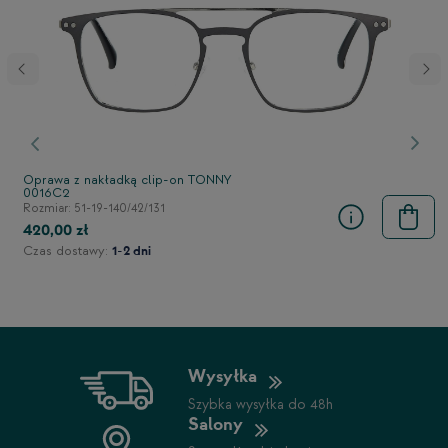
stępny
Poprzedni
Nast
Oprawa z nakładką clip-on TONNY
0016C2
Rozmiar: 51-19-140/42/131
420,00 zł
Czas dostawy:
1-2 dni
Wysyłka
Szybka wysyłka do 48h
Salony