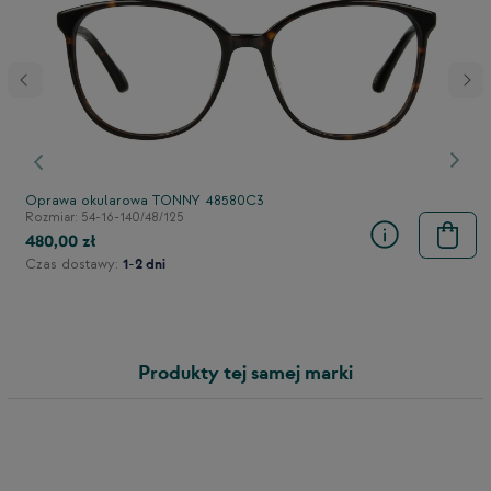
stępny
Poprzedni
Nast
Oprawa okularowa TONNY 48580C3
Rozmiar: 54-16-140/48/125
480,00 zł
Czas dostawy:
1-2 dni
Produkty tej samej marki