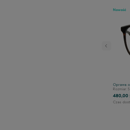
Nowość
Następny
adką clip-on TONNY
Oprawa o
Rozmiar: 5
140/43/133
480,00 
Czas dost
1-2 dni