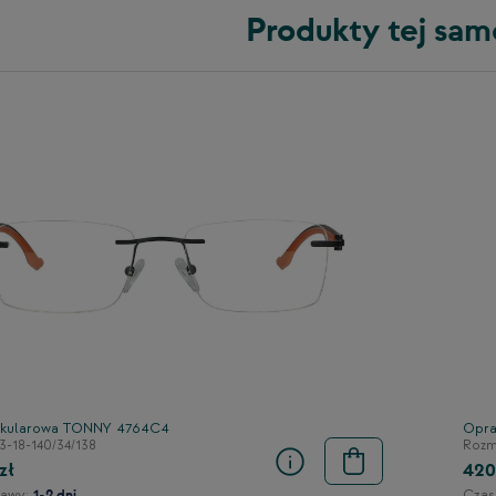
Produkty tej sam
kularowa TONNY 4764C4
Opra
3-18-140/34/138
Rozmi
zł
420
awy:
Czas
1-2 dni