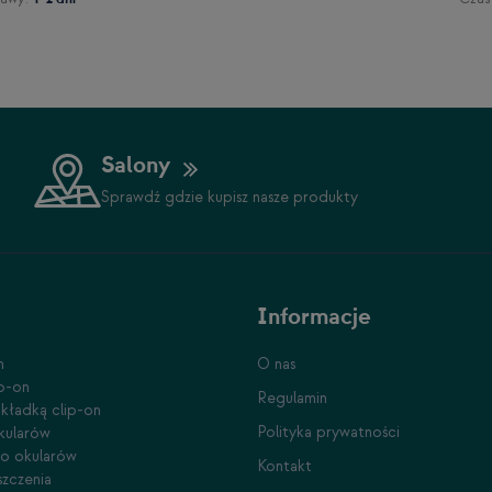
Salony
Sprawdź gdzie kupisz nasze produkty
Informacje
n
O nas
ip-on
Regulamin
kładką clip-on
Polityka prywatności
kularów
do okularów
Kontakt
szczenia