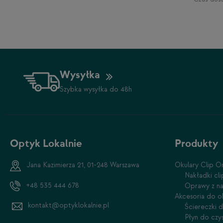
Wysyłka
Szybka wysyłka do 48h
Optyk Lokalnie
Produkty
Jana Kazimierza 21, 01-248 Warszawa
Okulary Clip O
Nakładki cl
+48 535 444 678
Oprawy z na
Akcesoria do o
kontakt@optyklokalnie.pl
Ściereczki 
Płyn do czy