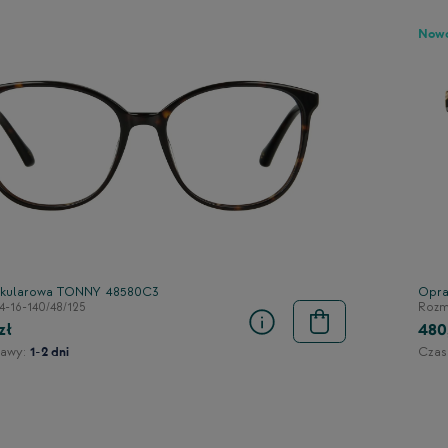
Now
kularowa TONNY 48580C3
Opra
4-16-140/48/125
Rozmi
zł
480
awy:
Czas
1-2 dni