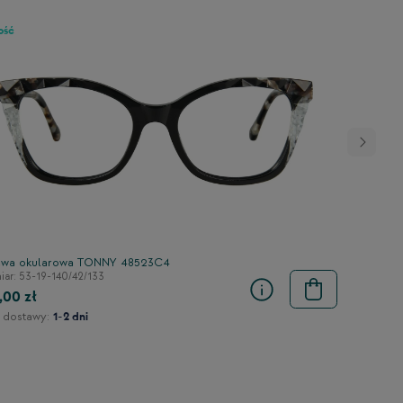
ość
wa okularowa TONNY 48523C4
ar: 53-19-140/42/133
,00 zł
 dostawy:
1-2 dni