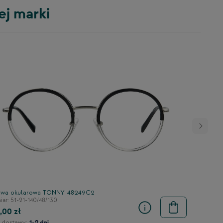
ej marki
wa okularowa TONNY 48249C2
ar: 51-21-140/48/130
,00 zł
 dostawy:
1-2 dni