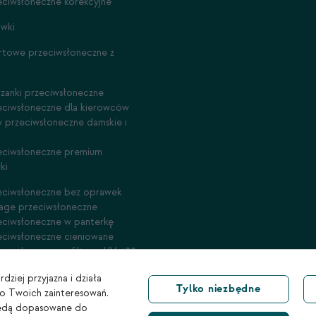
eciwsłoneczne korekcyjne
awki
rtowe przeciwsłoneczne z
rzanki przeciwsłoneczne
eciwsłoneczne dla kierowców
y przeciwsłoneczne damskie i
eciwsłoneczne premium
ki
eciwsłoneczne bez oprawek
tage przeciwsłoneczne
eciwsłoneczne w panterkę
eciwsłoneczne cieniowane
eciwsłoneczne z filtrem UV 400
dziej przyjazna i działa
Tylko niezbędne
do Twoich zainteresowań.
e będą dopasowane do