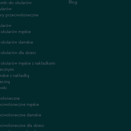
Blog
gumki do okularów
ularów
lary przeciwsłoneczne
ularów
okularów męskie
 okularów damskie
okularów dla dzieci
okularów męskie z nakładkami
ecznymi
skie z nakładką
eczną
ówki
wsłoneczne
eciwsłoneczne męskie
eciwsłoneczne damskie
eciwsłoneczne dla dzieci