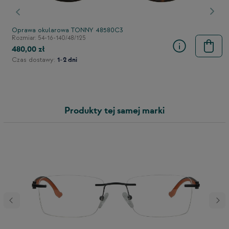
stępny
Poprzedni
Nast
Oprawa okularowa TONNY 48580C3
Rozmiar: 54-16-140/48/125
480,00 zł
Czas dostawy:
1-2 dni
Produkty tej samej marki