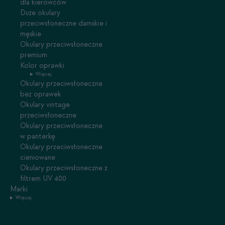
dla kierowców
Duże okulary
przeciwsłoneczne damskie i
męskie
Okulary przeciwsłoneczne
premium
Kolor oprawki
Więcej
Okulary przeciwsłoneczne
bez oprawek
Okulary vintage
przeciwsłoneczne
Okulary przeciwsłoneczne
w panterkę
Okulary przeciwsłoneczne
cieniowane
Okulary przeciwsłoneczne z
filtrem UV 400
Marki
Więcej