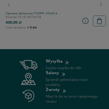
stępny
Poprzedni
Nast
Oprawa okularowa TONNY 4764C4
Rozmiar: 53-18-140/34/138
420,00 zł
Czas dostawy:
1-2 dni
Wysyłka
Szybka wysyłka do 48h
Salony
Sprawdź gdzie kupisz nasze
produkty
Zwroty
Masz 14 dni na zwrot zakupionego
towaru