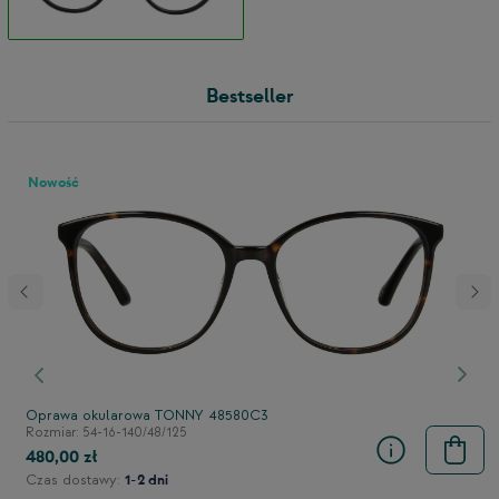
Bestseller
Nowość
stępny
Poprzedni
Nast
Oprawa okularowa TONNY 48580C3
Rozmiar: 54-16-140/48/125
480,00 zł
Czas dostawy:
1-2 dni