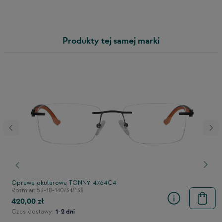
Produkty tej samej marki
stępny
Poprzedni
Nast
Oprawa okularowa TONNY 4764C4
Rozmiar: 53-18-140/34/138
420,00 zł
Czas dostawy:
1-2 dni