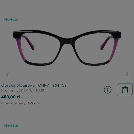
Nowość
Poprzedni
Nas
Oprawa okularowa TONNY 48544C3
Rozmiar: 53-17-140/41/128
480,00 zł
Czas dostawy:
1-2 dni
Nowość