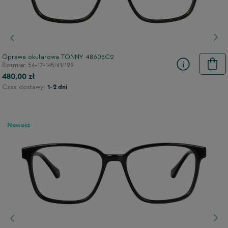
Poprzedni
Nas
Oprawa okularowa TONNY 48605C2
Rozmiar: 54-17-145/41/129
480,00 zł
Czas dostawy:
1-2 dni
Nowość
Poprzedni
Nas