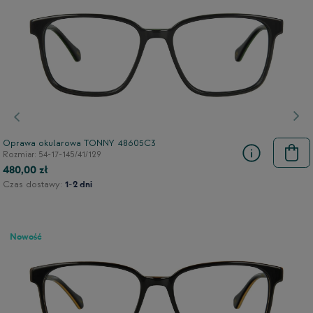
Poprzedni
Nas
Oprawa okularowa TONNY 48605C3
Rozmiar: 54-17-145/41/129
480,00 zł
Czas dostawy:
1-2 dni
Nowość