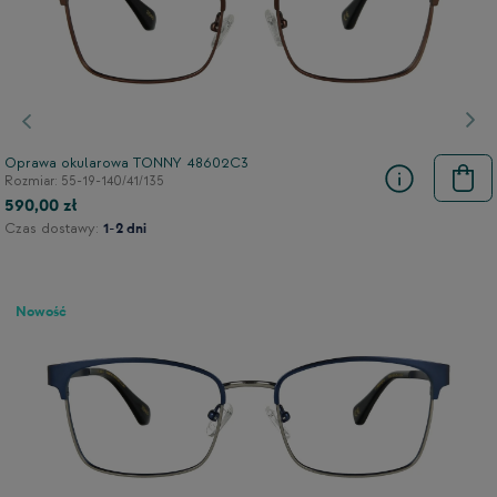
Poprzedni
Nas
Oprawa okularowa TONNY 48602C3
Rozmiar: 55-19-140/41/135
590,00 zł
Czas dostawy:
1-2 dni
Nowość
9