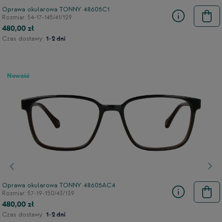
Oprawa okularowa TONNY 48605C1
Rozmiar: 54-17-145/41/129
480,00 zł
Czas dostawy:
1-2 dni
Nowość
Poprzedni
Nas
Oprawa okularowa TONNY 48605AC4
Rozmiar: 57-19-150/43/139
480,00 zł
Czas dostawy:
1-2 dni