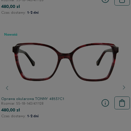
Rozmiar: 55-18-140/47/128
480,00 zł
Czas dostawy:
1-2 dni
Nowość
Poprzedni
Nas
Oprawa okularowa TONNY 48537C1
Rozmiar: 55-18-140/47/128
480,00 zł
Czas dostawy:
1-2 dni