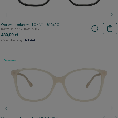
Poprzedni
Nas
Oprawa okularowa TONNY 48605AC1
Rozmiar: 57-19-150/43/139
480,00 zł
Czas dostawy:
1-2 dni
Nowość
Poprzedni
Nas