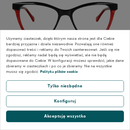
Używamy ciasteczek, dzięki którym nasza strona jest dla Ciebie
bardziej przyjazna i działa niezawodnie. Pozwalają one również
Poprzedni
Nas
dopasować treści i reklamy do Twoich zainteresowań. Jeśli się nie
zgodzisz, reklamy nadal będą się wyświetlać, ale nie będą
Oprawa okularowa TONNY 48544C2
dopasowane do Ciebie. W konfiguracji możesz sprawdzić, jakie dane
Rozmiar: 53-17-140/41/128
zbieramy w ciasteczkach i po co je zbieramy. Nie na wszystkie
480,00 zł
musisz się zgodzić.
Polityka plików cookie
Czas dostawy:
1-2 dni
Tylko niezbędne
Nowość
Konfiguruj
Akceptuję wszystko