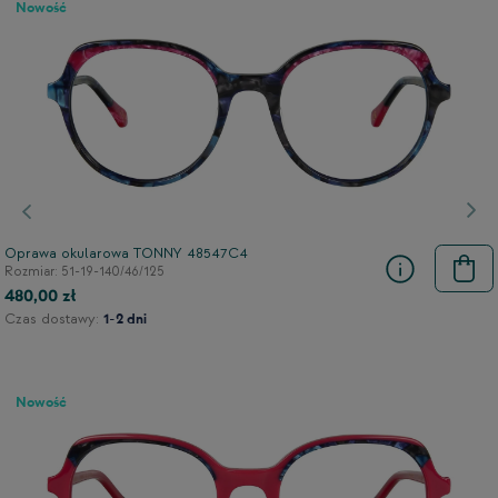
Nowość
Poprzedni
Nas
Oprawa okularowa TONNY 48547C4
Rozmiar: 51-19-140/46/125
480,00 zł
Czas dostawy:
1-2 dni
Nowość