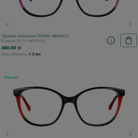
Poprzedni
Nas
Oprawa okularowa TONNY 48545C2
Rozmiar: 55-17-140/47/130
480,00 zł
Czas dostawy:
1-2 dni
Nowość
Poprzedni
Nas