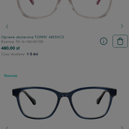
Poprzedni
Nas
Oprawa okularowa TONNY 48539C3
Rozmiar: 55-16-140/45/128
480,00 zł
Czas dostawy:
1-2 dni
Nowość