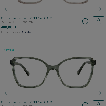
Poprzedni
Nas
Oprawa okularowa TONNY 48537C3
Rozmiar: 55-18-140/47/128
480,00 zł
Czas dostawy:
1-2 dni
Nowość
Poprzedni
Nas
Oprawa okularowa TONNY 48537C2