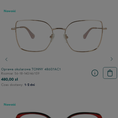
Nowość
Poprzedni
Nas
Oprawa okularowa TONNY 48607AC1
Rozmiar: 56-18-140/46/139
480,00 zł
Czas dostawy:
1-2 dni
Nowość