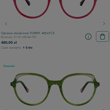
Poprzedni
Nas
Oprawa okularowa TONNY 48547C3
Rozmiar: 51-19-140/46/125
480,00 zł
Czas dostawy:
1-2 dni
Nowość