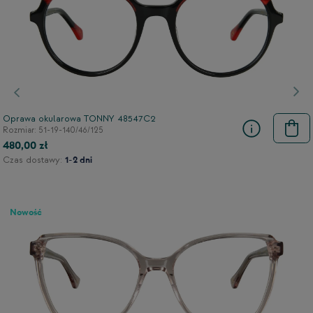
Poprzedni
Nas
Oprawa okularowa TONNY 48547C2
Rozmiar: 51-19-140/46/125
480,00 zł
Czas dostawy:
1-2 dni
Nowość