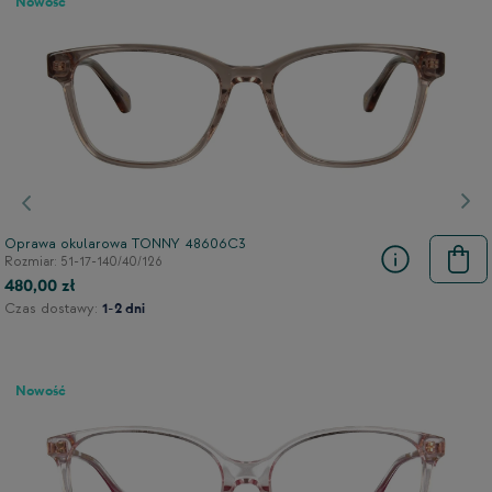
Nowość
Poprzedni
Nas
Oprawa okularowa TONNY 48606C3
Rozmiar: 51-17-140/40/126
480,00 zł
Czas dostawy:
1-2 dni
Nowość