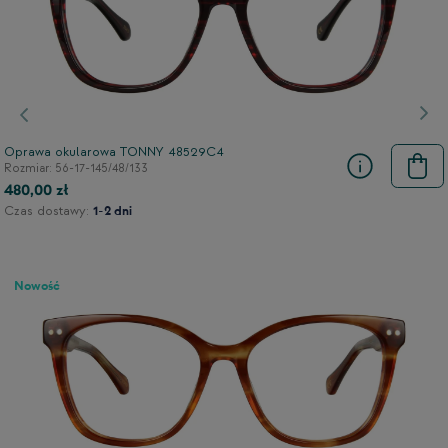
Poprzedni
Nas
Oprawa okularowa TONNY 48529C4
Rozmiar: 56-17-145/48/133
480,00 zł
Czas dostawy:
1-2 dni
Nowość