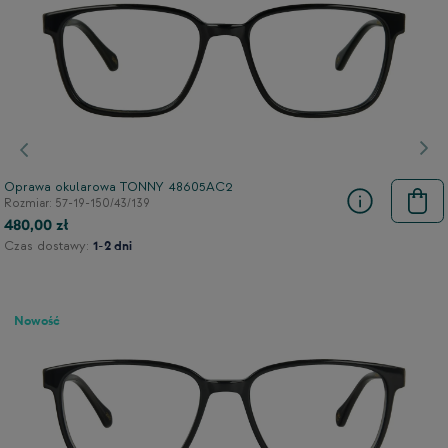
Poprzedni
Nas
Oprawa okularowa TONNY 48605AC2
Rozmiar: 57-19-150/43/139
480,00 zł
Czas dostawy:
1-2 dni
Nowość