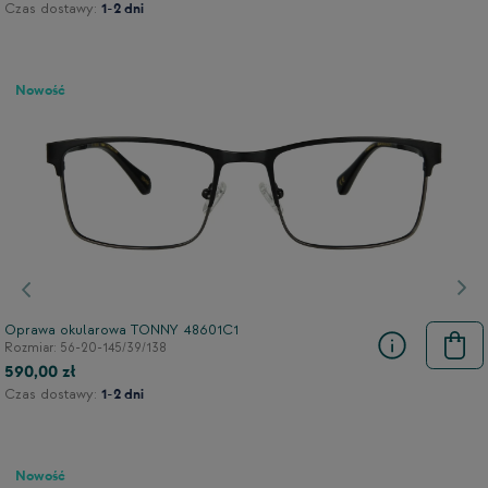
Czas dostawy:
1-2 dni
Nowość
Poprzedni
Nas
Oprawa okularowa TONNY 48601C1
Rozmiar: 56-20-145/39/138
590,00 zł
Czas dostawy:
1-2 dni
Nowość