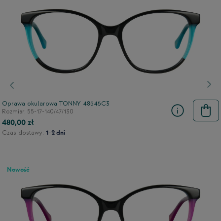
Poprzedni
Nas
Oprawa okularowa TONNY 48545C3
Rozmiar: 55-17-140/47/130
480,00 zł
Czas dostawy:
1-2 dni
Nowość