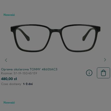
Nowość
Poprzedni
Nas
Oprawa okularowa TONNY 48605AC3
Rozmiar: 57-19-150/43/139
480,00 zł
Czas dostawy:
1-2 dni
Nowość