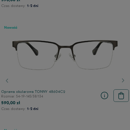
Czas dostawy:
1-2 dni
Nowość
Poprzedni
Nas
Oprawa okularowa TONNY 48604C2
Rozmiar: 54-19-145/38/134
590,00 zł
Czas dostawy:
1-2 dni