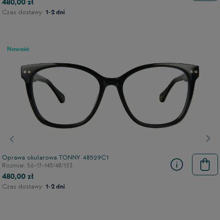
480,00 zł
Czas dostawy:
1-2 dni
Nowość
Poprzedni
Nas
Oprawa okularowa TONNY 48529C1
Rozmiar: 56-17-145/48/133
480,00 zł
Czas dostawy:
1-2 dni