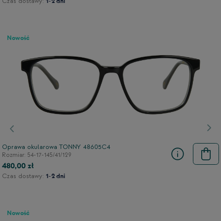
Czas dostawy:
1-2 dni
Nowość
Poprzedni
Nas
Oprawa okularowa TONNY 48605C4
Rozmiar: 54-17-145/41/129
480,00 zł
Czas dostawy:
1-2 dni
Nowość