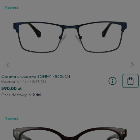
Nowość
Poprzedni
Nas
Oprawa okularowa TONNY 48600C4
Rozmiar: 54-19-140/37/133
590,00 zł
Czas dostawy:
1-2 dni
Nowość