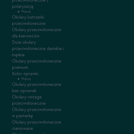
przeciwsłoneczne z
polaryzacją
Więcej
Okulary lustrzanki
przeciwsłoneczne
Okulary przeciwsłoneczne
dla kierowców
Duże okulary
przeciwsłoneczne damskie i
męskie
Okulary przeciwsłoneczne
premium
Kolor oprawki
Więcej
Okulary przeciwsłoneczne
bez oprawek
Okulary vintage
przeciwsłoneczne
Okulary przeciwsłoneczne
w panterkę
Okulary przeciwsłoneczne
cieniowane