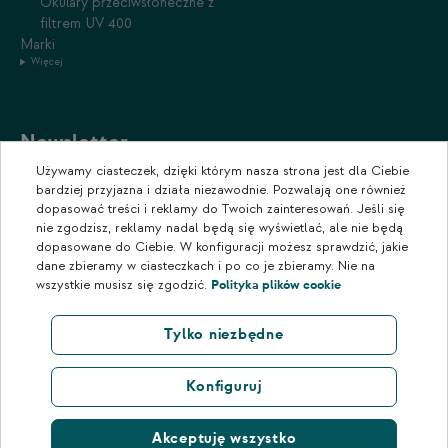
Okulary przeciwsłoneczne z
filtrem UV 400
Marki
Więcej
Newsletter
Używamy ciasteczek, dzięki którym nasza strona jest dla Ciebie
Zapisz się do naszego newslettera, aby otrzymywać informacje o
bardziej przyjazna i działa niezawodnie. Pozwalają one również
promocjach i nowościach w naszym sklepie.
dopasować treści i reklamy do Twoich zainteresowań. Jeśli się
nie zgodzisz, reklamy nadal będą się wyświetlać, ale nie będą
dopasowane do Ciebie. W konfiguracji możesz sprawdzić, jakie
dane zbieramy w ciasteczkach i po co je zbieramy. Nie na
wszystkie musisz się zgodzić.
Polityka plików cookie
Tylko niezbędne
Konfiguruj
Akceptuję wszystko