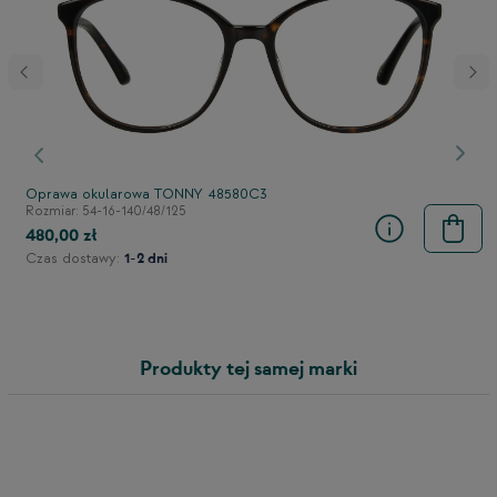
stępny
Poprzedni
Nast
Oprawa okularowa TONNY 48580C3
Rozmiar: 54-16-140/48/125
480,00 zł
Czas dostawy:
1-2 dni
Produkty tej samej marki