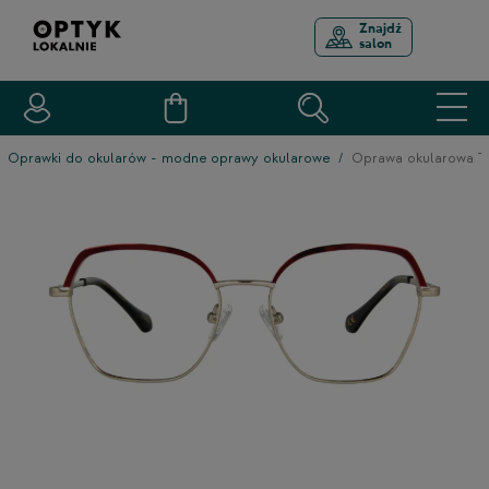
Znajdź
salon
Oprawki do okularów - modne oprawy okularowe
Oprawa okularowa 