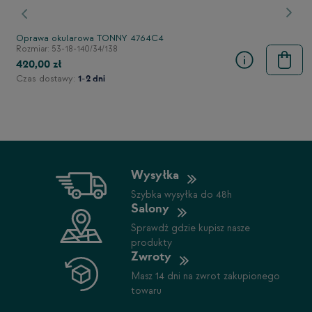
stępny
Poprzedni
Nast
Oprawa okularowa TONNY 4764C4
Rozmiar: 53-18-140/34/138
420,00 zł
Czas dostawy:
1-2 dni
Wysyłka
Szybka wysyłka do 48h
Salony
Sprawdź gdzie kupisz nasze
produkty
Zwroty
Masz 14 dni na zwrot zakupionego
towaru