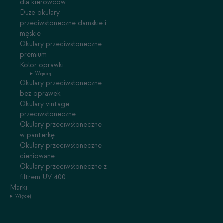
dla kierowców
Duże okulary
przeciwsłoneczne damskie i
męskie
Okulary przeciwsłoneczne
premium
Kolor oprawki
Więcej
Okulary przeciwsłoneczne
bez oprawek
Okulary vintage
przeciwsłoneczne
Okulary przeciwsłoneczne
w panterkę
Okulary przeciwsłoneczne
cieniowane
Okulary przeciwsłoneczne z
filtrem UV 400
Marki
Więcej