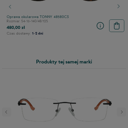
stępny
Poprzedni
Nast
Oprawa okularowa TONNY 48580C3
Rozmiar: 54-16-140/48/125
480,00 zł
Czas dostawy:
1-2 dni
Produkty tej samej marki