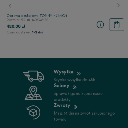
stępny
Poprzedni
Nast
Oprawa okularowa TONNY 4764C4
Rozmiar: 53-18-140/34/138
420,00 zł
Czas dostawy:
1-2 dni
Wysyłka
Szybka wysyłka do 48h
Salony
Sprawdź gdzie kupisz nasze
produkty
Zwroty
Masz 14 dni na zwrot zakupionego
towaru