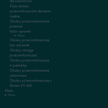
dla kierowców
Duże okulary
przeciwsłoneczne damskie i
męskie
Okulary przeciwsłoneczne
premium
Kolor oprawki
Więcej
Okulary przeciwsłoneczne
bez oprawek
Okulary vintage
przeciwsłoneczne
Okulary przeciwsłoneczne
w panterkę
Okulary przeciwsłoneczne
cieniowane
Okulary przeciwsłoneczne z
filtrem UV 400
Marki
Więcej