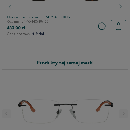
stępny
Poprzedni
Nast
Oprawa okularowa TONNY 48580C3
Rozmiar: 54-16-140/48/125
480,00 zł
Czas dostawy:
1-2 dni
Produkty tej samej marki