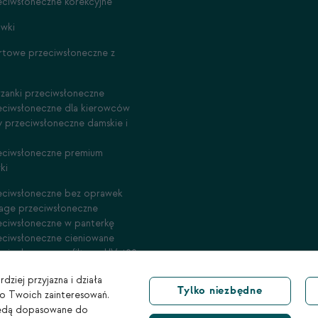
eciwsłoneczne korekcyjne
awki
rtowe przeciwsłoneczne z
rzanki przeciwsłoneczne
eciwsłoneczne dla kierowców
y przeciwsłoneczne damskie i
eciwsłoneczne premium
ki
eciwsłoneczne bez oprawek
tage przeciwsłoneczne
eciwsłoneczne w panterkę
eciwsłoneczne cieniowane
eciwsłoneczne z filtrem UV 400
dziej przyjazna i działa
Tylko niezbędne
do Twoich zainteresowań.
e będą dopasowane do