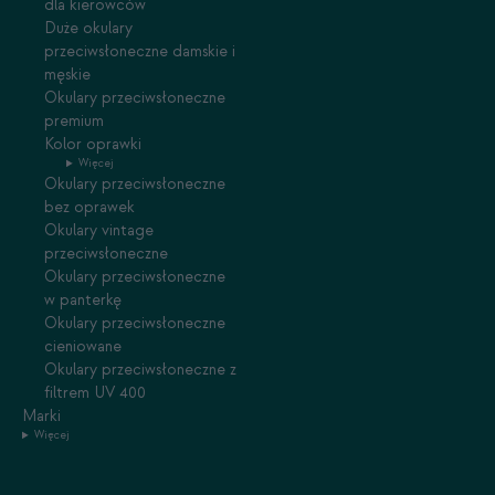
dla kierowców
Duże okulary
przeciwsłoneczne damskie i
męskie
Okulary przeciwsłoneczne
premium
Kolor oprawki
Więcej
Okulary przeciwsłoneczne
bez oprawek
Okulary vintage
przeciwsłoneczne
Okulary przeciwsłoneczne
w panterkę
Okulary przeciwsłoneczne
cieniowane
Okulary przeciwsłoneczne z
filtrem UV 400
Marki
Więcej