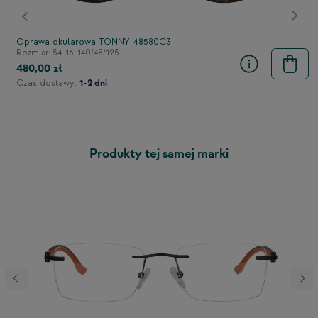
stępny
Poprzedni
Nast
Oprawa okularowa TONNY 48580C3
Rozmiar: 54-16-140/48/125
480,00 zł
Czas dostawy:
1-2 dni
Produkty tej samej marki