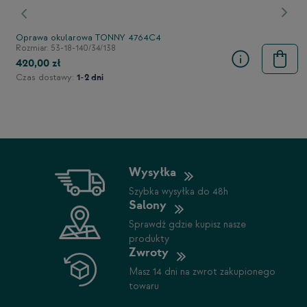
stępny
Poprzedni
Nast
Oprawa okularowa TONNY 4764C4
Rozmiar: 53-18-140/34/138
420,00 zł
Czas dostawy:
1-2 dni
Wysyłka
Szybka wysyłka do 48h
Salony
Sprawdź gdzie kupisz nasze
produkty
Zwroty
Masz 14 dni na zwrot zakupionego
towaru