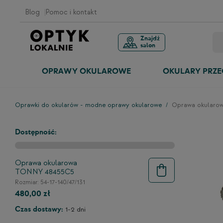
Blog
Pomoc i kontakt
Znajdź
salon
OPRAWY OKULAROWE
OKULARY PRZ
Oprawki do okularów - modne oprawy okularowe
Oprawa okularo
Dostępność:
Oprawa okularowa
TONNY 48455C5
Rozmiar: 54-17-140/47/131
480,00 zł
Czas dostawy:
1-2 dni