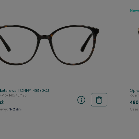
Now
kularowa TONNY 48580C3
Opra
4-16-140/48/125
Rozmi
zł
480
awy:
Czas
1-2 dni