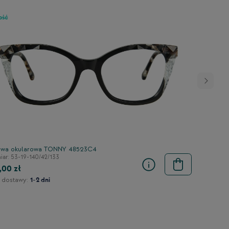
ość
wa okularowa TONNY 48523C4
ar: 53-19-140/42/133
,00 zł
 dostawy:
1-2 dni