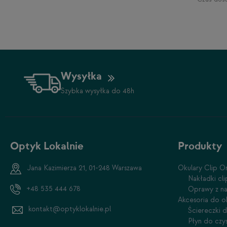
Wysyłka
Szybka wysyłka do 48h
Optyk Lokalnie
Produkty
Jana Kazimierza 21, 01-248 Warszawa
Okulary Clip O
Nakładki cl
+48 535 444 678
Oprawy z na
Akcesoria do o
kontakt@optyklokalnie.pl
Ściereczki 
Płyn do czy