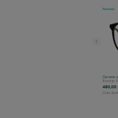
Nowość
Następny
adką clip-on TONNY
Oprawa o
Rozmiar: 5
140/43/133
480,00 
Czas dost
1-2 dni