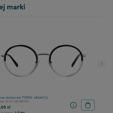
ej marki
wa okularowa TONNY 48249C2
ar: 51-21-140/48/130
,00 zł
 dostawy:
1-2 dni