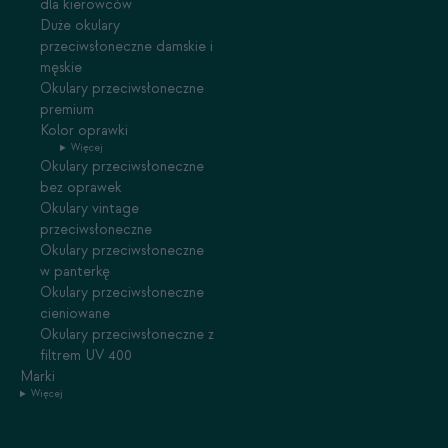
dla kierowców
Duże okulary
przeciwsłoneczne damskie i
męskie
Okulary przeciwsłoneczne
premium
Kolor oprawki
Więcej
Okulary przeciwsłoneczne
bez oprawek
Okulary vintage
przeciwsłoneczne
Okulary przeciwsłoneczne
w panterkę
Okulary przeciwsłoneczne
cieniowane
Okulary przeciwsłoneczne z
filtrem UV 400
Marki
Więcej