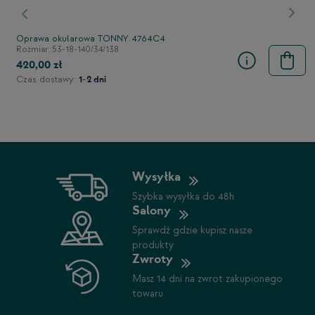
stępny
Poprzedni
Nast
Oprawa okularowa TONNY 4764C4
Rozmiar: 53-18-140/34/138
420,00 zł
Czas dostawy:
1-2 dni
Wysyłka
Szybka wysyłka do 48h
Salony
Sprawdź gdzie kupisz nasze
produkty
Zwroty
Masz 14 dni na zwrot zakupionego
towaru