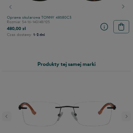
stępny
Poprzedni
Nast
Oprawa okularowa TONNY 48580C3
Rozmiar: 54-16-140/48/125
480,00 zł
Czas dostawy:
1-2 dni
Produkty tej samej marki