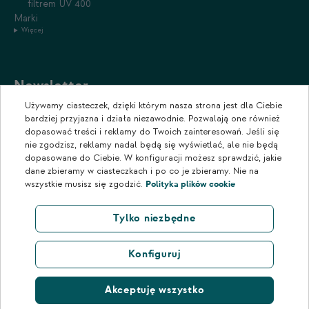
filtrem UV 400
Marki
Więcej
Newsletter
Używamy ciasteczek, dzięki którym nasza strona jest dla Ciebie
Zapisz się do naszego newslettera, aby otrzymywać informacje o
bardziej przyjazna i działa niezawodnie. Pozwalają one również
promocjach i nowościach w naszym sklepie.
dopasować treści i reklamy do Twoich zainteresowań. Jeśli się
nie zgodzisz, reklamy nadal będą się wyświetlać, ale nie będą
dopasowane do Ciebie. W konfiguracji możesz sprawdzić, jakie
dane zbieramy w ciasteczkach i po co je zbieramy. Nie na
wszystkie musisz się zgodzić.
Polityka plików cookie
Tylko niezbędne
Konfiguruj
Akceptuję wszystko
© 2026 Scorpion Eyewear. All rights reserved