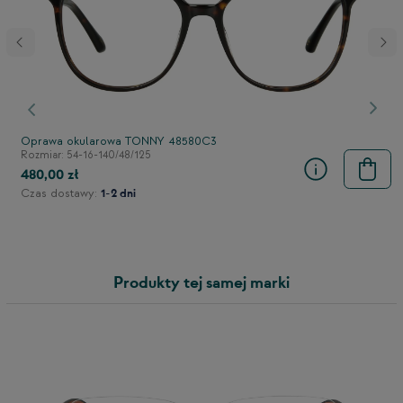
stępny
Poprzedni
Nast
Oprawa okularowa TONNY 48580C3
Rozmiar: 54-16-140/48/125
480,00 zł
Czas dostawy:
1-2 dni
Produkty tej samej marki