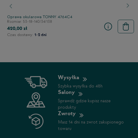
stępny
Poprzedni
Nast
Oprawa okularowa TONNY 4764C4
Rozmiar: 53-18-140/34/138
420,00 zł
Czas dostawy:
1-2 dni
Wysyłka
Szybka wysyłka do 48h
Salony
Sprawdź gdzie kupisz nasze
produkty
Zwroty
Masz 14 dni na zwrot zakupionego
towaru