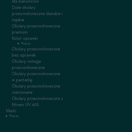
dla kierowców
Duże okulary
przeciwsłoneczne damskie i
męskie
Okulary przeciwsłoneczne
premium
Kolor oprawki
Więcej
Okulary przeciwsłoneczne
bez oprawek
Okulary vintage
przeciwsłoneczne
Okulary przeciwsłoneczne
w panterkę
Okulary przeciwsłoneczne
cieniowane
Okulary przeciwsłoneczne z
filtrem UV 400
Marki
Więcej