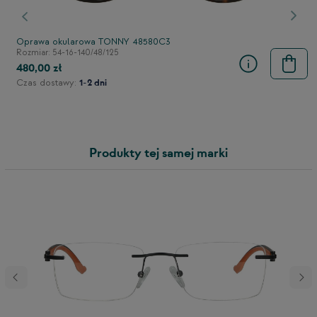
stępny
Poprzedni
Nast
Oprawa okularowa TONNY 48580C3
Rozmiar: 54-16-140/48/125
480,00 zł
Czas dostawy:
1-2 dni
Produkty tej samej marki