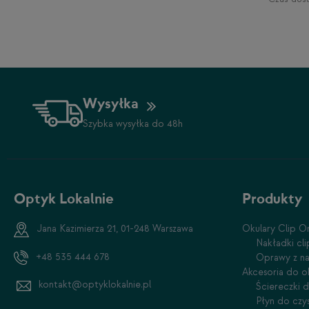
Wysyłka
Szybka wysyłka do 48h
Optyk Lokalnie
Produkty
Jana Kazimierza 21, 01-248 Warszawa
Okulary Clip O
Nakładki cl
+48 535 444 678
Oprawy z na
Akcesoria do o
kontakt@optyklokalnie.pl
Ściereczki 
Płyn do czy