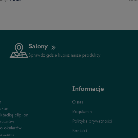
Salony
Sprawdź gdzie kupisz nasze produkty
Informacje
n
O nas
ip-on
Regulamin
kładką clip-on
Polityka prywatności
kularów
do okularów
Kontakt
szczenia