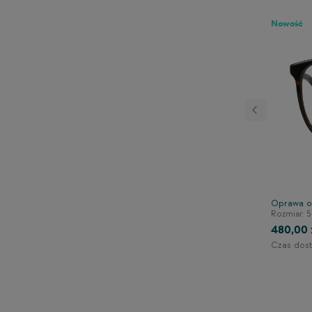
Nowość
Następny
rowa TONNY 44112C3
Oprawa o
140/41/125
Rozmiar: 5
480,00 
Czas dost
1-2 dni