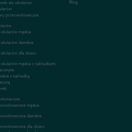
Blog
gumki do okularów
ularów
lary przeciwsłoneczne
ularów
okularów męskie
 okularów damskie
okularów dla dzieci
okularów męskie z nakładkami
ecznymi
skie z nakładką
eczną
ówki
wsłoneczne
eciwsłoneczne męskie
eciwsłoneczne damskie
eciwsłoneczne dla dzieci