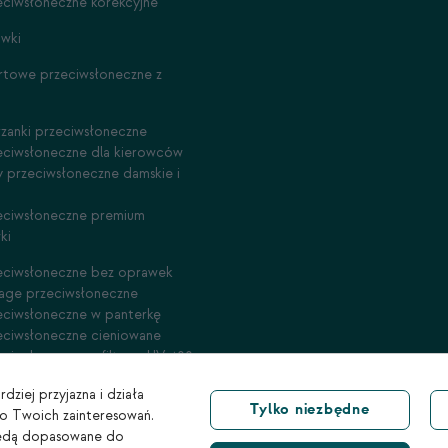
eciwsłoneczne korekcyjne
awki
rtowe przeciwsłoneczne z
rzanki przeciwsłoneczne
eciwsłoneczne dla kierowców
y przeciwsłoneczne damskie i
eciwsłoneczne premium
ki
eciwsłoneczne bez oprawek
tage przeciwsłoneczne
eciwsłoneczne w panterkę
eciwsłoneczne cieniowane
eciwsłoneczne z filtrem UV 400
dziej przyjazna i działa
Tylko niezbędne
do Twoich zainteresowań.
e będą dopasowane do