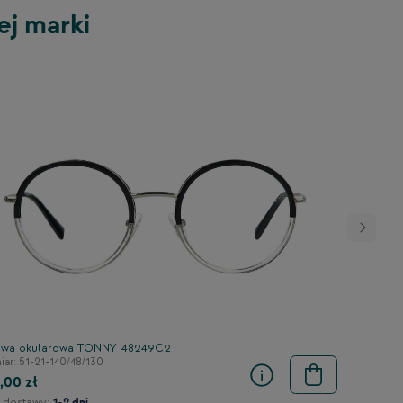
ej marki
wa okularowa TONNY 48249C2
ar: 51-21-140/48/130
,00 zł
 dostawy:
1-2 dni