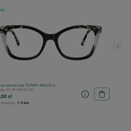
ość
wa okularowa TONNY 48523C4
ar: 53-19-140/42/133
,00 zł
 dostawy:
1-2 dni