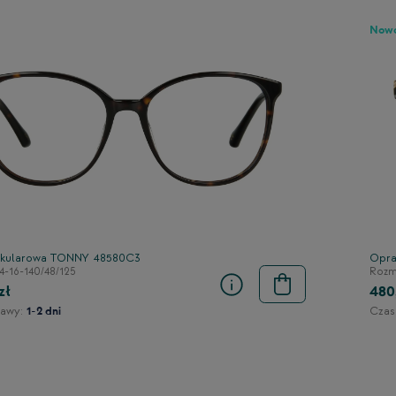
Now
kularowa TONNY 48580C3
Opra
4-16-140/48/125
Rozmi
zł
480
awy:
Czas
1-2 dni