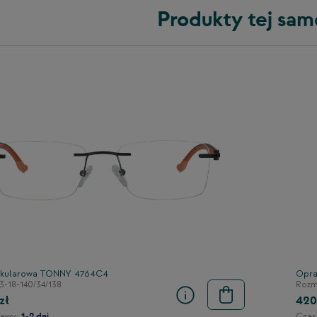
Produkty tej sam
kularowa TONNY 4764C4
Opra
3-18-140/34/138
Rozmi
zł
420
awy:
Czas
1-2 dni