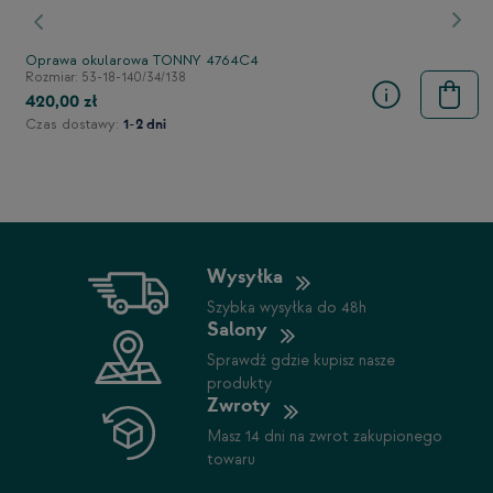
stępny
Poprzedni
Nast
Oprawa okularowa TONNY 4764C4
Rozmiar: 53-18-140/34/138
420,00 zł
Czas dostawy:
1-2 dni
Wysyłka
Szybka wysyłka do 48h
Salony
Sprawdź gdzie kupisz nasze
produkty
Zwroty
Masz 14 dni na zwrot zakupionego
towaru