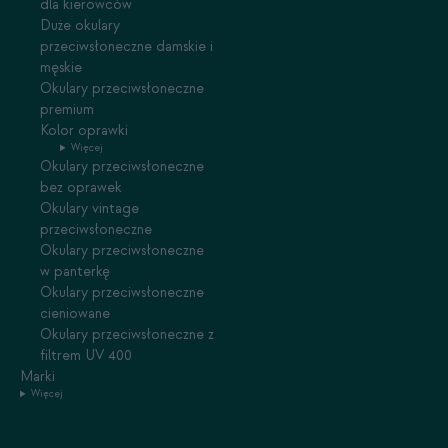
dla kierowców
Duże okulary
przeciwsłoneczne damskie i
męskie
Okulary przeciwsłoneczne
premium
Kolor oprawki
Więcej
Okulary przeciwsłoneczne
bez oprawek
Okulary vintage
przeciwsłoneczne
Okulary przeciwsłoneczne
w panterkę
Okulary przeciwsłoneczne
cieniowane
Okulary przeciwsłoneczne z
filtrem UV 400
Marki
Więcej