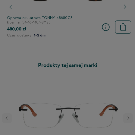
stępny
Poprzedni
Nast
Oprawa okularowa TONNY 48580C3
Rozmiar: 54-16-140/48/125
480,00 zł
Czas dostawy:
1-2 dni
Produkty tej samej marki