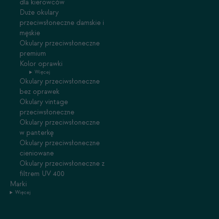
dla kierowców
Duże okulary
przeciwsłoneczne damskie i
męskie
Okulary przeciwsłoneczne
premium
Kolor oprawki
Więcej
Okulary przeciwsłoneczne
bez oprawek
Okulary vintage
przeciwsłoneczne
Okulary przeciwsłoneczne
w panterkę
Okulary przeciwsłoneczne
cieniowane
Okulary przeciwsłoneczne z
filtrem UV 400
Marki
Więcej