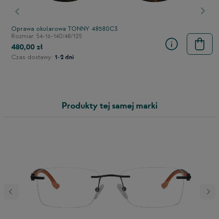
stępny
Poprzedni
Nast
Oprawa okularowa TONNY 48580C3
Rozmiar: 54-16-140/48/125
480,00 zł
Czas dostawy:
1-2 dni
Produkty tej samej marki