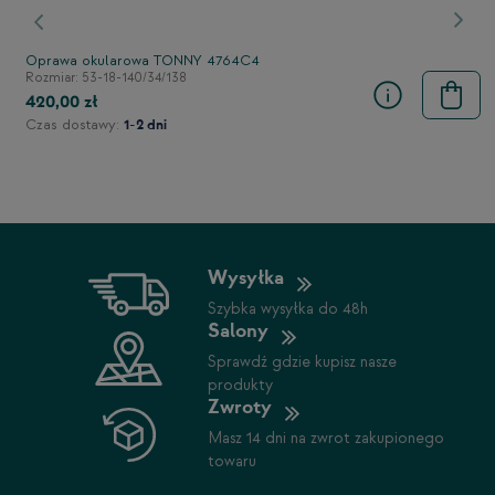
stępny
Poprzedni
Nast
Oprawa okularowa TONNY 4764C4
Rozmiar: 53-18-140/34/138
420,00 zł
Czas dostawy:
1-2 dni
Wysyłka
Szybka wysyłka do 48h
Salony
Sprawdź gdzie kupisz nasze
produkty
Zwroty
Masz 14 dni na zwrot zakupionego
towaru