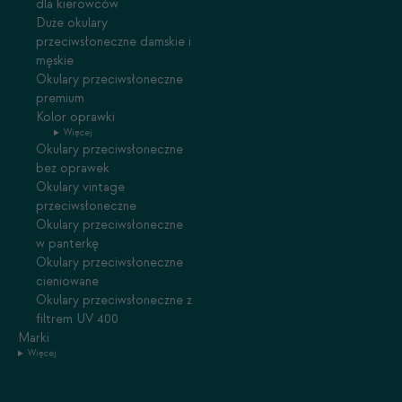
dla kierowców
Duże okulary
przeciwsłoneczne damskie i
męskie
Okulary przeciwsłoneczne
premium
Kolor oprawki
Więcej
Okulary przeciwsłoneczne
bez oprawek
Okulary vintage
przeciwsłoneczne
Okulary przeciwsłoneczne
w panterkę
Okulary przeciwsłoneczne
cieniowane
Okulary przeciwsłoneczne z
filtrem UV 400
Marki
Więcej