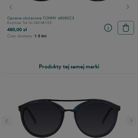
stępny
Poprzedni
Nast
Oprawa okularowa TONNY 48580C3
Rozmiar: 54-16-140/48/125
480,00 zł
Czas dostawy:
1-2 dni
Produkty tej samej marki