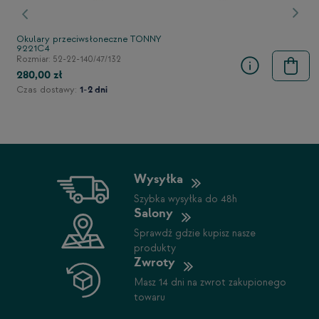
stępny
Poprzedni
Nast
Okulary przeciwsłoneczne TONNY
9221C4
Rozmiar: 52-22-140/47/132
280,00 zł
Czas dostawy:
1-2 dni
Wysyłka
Szybka wysyłka do 48h
Salony
Sprawdź gdzie kupisz nasze
produkty
Zwroty
Masz 14 dni na zwrot zakupionego
towaru