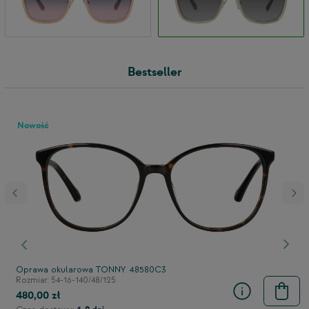
Bestseller
Nowość
stępny
Poprzedni
Nast
Oprawa okularowa TONNY 48580C3
Rozmiar: 54-16-140/48/125
480,00 zł