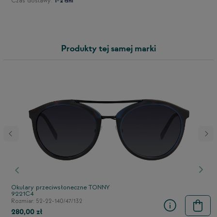
Czas dostawy:
1-2 dni
Produkty tej samej marki
stępny
Poprzedni
Nast
Okulary przeciwsłoneczne TONNY
9221C4
Rozmiar: 52-22-140/47/132
280,00 zł