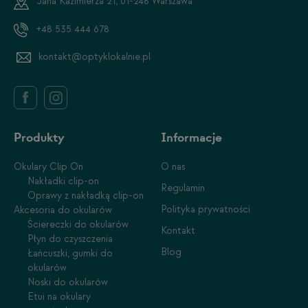
Jana Kazimierza 21, 01-248 Warszawa
+48 535 444 678
kontakt@optyklokalnie.pl
Produkty
Informacje
Okulary Clip On
O nas
Nakładki clip-on
Regulamin
Oprawy z nakładką clip-on
Polityka prywatności
Akcesoria do okularów
Ściereczki do okularów
Kontakt
Płyn do czyszczenia
Blog
Łańcuszki, gumki do
okularów
Noski do okularów
Etui na okulary