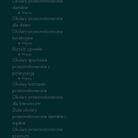
Okulary przeciwsłoneczne
damskie
Więcej
Okulary przeciwsłoneczne
dla dzieci
Okulary przeciwsłoneczne
korekcyjne
Więcej
Kształt oprawki
Więcej
Okulary sportowe
przeciwsłoneczne z
polaryzacją
Więcej
Okulary lustrzanki
przeciwsłoneczne
Okulary przeciwsłoneczne
dla kierowców
Duże okulary
przeciwsłoneczne damskie i
męskie
Okulary przeciwsłoneczne
premium