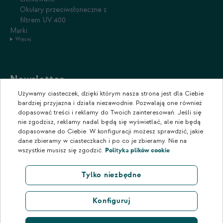
Okulary przeciwsłoneczne z
filtrem UV 400
Marki
Więcej
Newsletter
Używamy ciasteczek, dzięki którym nasza strona jest dla Ciebie
Zapisz się do naszego newslettera, aby otrzymywać informacje o
bardziej przyjazna i działa niezawodnie. Pozwalają one również
promocjach i nowościach w naszym sklepie.
dopasować treści i reklamy do Twoich zainteresowań. Jeśli się
nie zgodzisz, reklamy nadal będą się wyświetlać, ale nie będą
dopasowane do Ciebie. W konfiguracji możesz sprawdzić, jakie
dane zbieramy w ciasteczkach i po co je zbieramy. Nie na
wszystkie musisz się zgodzić.
Polityka plików cookie
Tylko niezbędne
Konfiguruj