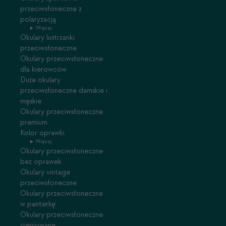
przeciwsłoneczne z
polaryzacją
Więcej
Okulary lustrzanki
przeciwsłoneczne
Okulary przeciwsłoneczne
dla kierowców
Duże okulary
przeciwsłoneczne damskie i
męskie
Okulary przeciwsłoneczne
premium
Kolor oprawki
Więcej
Okulary przeciwsłoneczne
bez oprawek
Okulary vintage
przeciwsłoneczne
Okulary przeciwsłoneczne
w panterkę
Okulary przeciwsłoneczne
cieniowane