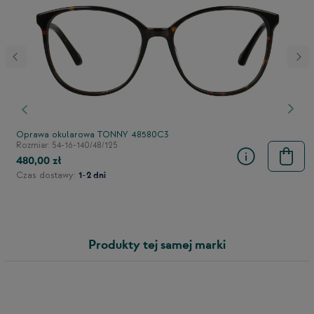
stępny
Poprzedni
Nast
Oprawa okularowa TONNY 48580C3
Rozmiar: 54-16-140/48/125
480,00 zł
Czas dostawy:
1-2 dni
Produkty tej samej marki