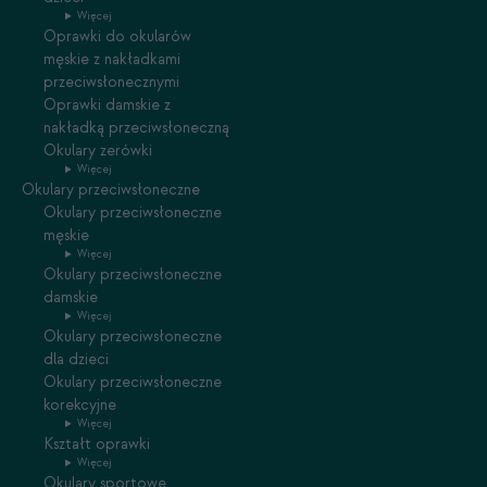
Więcej
Oprawki do okularów
męskie z nakładkami
przeciwsłonecznymi
Oprawki damskie z
nakładką przeciwsłoneczną
Okulary zerówki
Więcej
Okulary przeciwsłoneczne
Okulary przeciwsłoneczne
męskie
Więcej
Okulary przeciwsłoneczne
damskie
Więcej
Okulary przeciwsłoneczne
dla dzieci
Okulary przeciwsłoneczne
korekcyjne
Więcej
Kształt oprawki
Więcej
Okulary sportowe