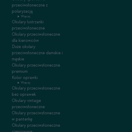
przeciwsłoneczne z
polaryzacją
Więcej
Okulary lustrzanki
przeciwsłoneczne
Okulary przeciwsłoneczne
dla kierowców
Duże okulary
przeciwsłoneczne damskie i
męskie
Okulary przeciwsłoneczne
premium
Kolor oprawki
Więcej
Okulary przeciwsłoneczne
bez oprawek
Okulary vintage
przeciwsłoneczne
Okulary przeciwsłoneczne
w panterkę
Okulary przeciwsłoneczne
cieniowane