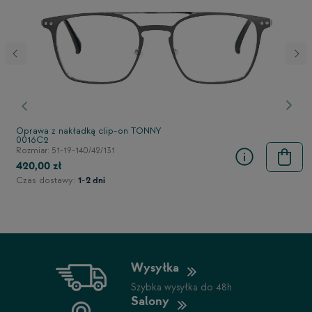
stępny
Poprzedni
Nast
Oprawa z nakładką clip-on TONNY
0016C2
Rozmiar: 51-19-140/42/131
420,00 zł
Czas dostawy:
1-2 dni
Wysyłka
Szybka wysyłka do 48h
Salony