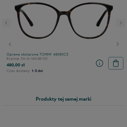
stępny
Poprzedni
Nast
Oprawa okularowa TONNY 48580C3
Rozmiar: 54-16-140/48/125
480,00 zł
Czas dostawy:
1-2 dni
Produkty tej samej marki