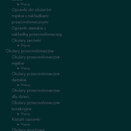
Więcej
Oprawki do okularów
męskie z nakładkami
przeciwsłonecznymi
Oprawki damskie z
nakładką przeciwsłoneczną
Okulary zerówki
Więcej
Okulary przeciwsłoneczne
Okulary przeciwsłoneczne
męskie
Więcej
Okulary przeciwsłoneczne
damskie
Więcej
Okulary przeciwsłoneczne
dla dzieci
Okulary przeciwsłoneczne
korekcyjne
Więcej
Kształt oprawki
Więcej
Okulary sportowe