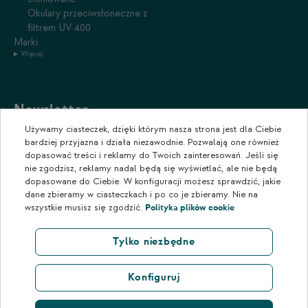
Okulary przeciwsłoneczne z
filtrem UV 400
Marki
Więcej
Newsletter
Używamy ciasteczek, dzięki którym nasza strona jest dla Ciebie
Zapisz się do naszego newslettera, aby otrzymywać informacje o
bardziej przyjazna i działa niezawodnie. Pozwalają one również
promocjach i nowościach w naszym sklepie.
dopasować treści i reklamy do Twoich zainteresowań. Jeśli się
nie zgodzisz, reklamy nadal będą się wyświetlać, ale nie będą
dopasowane do Ciebie. W konfiguracji możesz sprawdzić, jakie
dane zbieramy w ciasteczkach i po co je zbieramy. Nie na
wszystkie musisz się zgodzić.
Polityka plików cookie
Tylko niezbędne
Konfiguruj