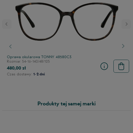
stępny
Poprzedni
Nast
Oprawa okularowa TONNY 48580C3
Rozmiar: 54-16-140/48/125
480,00 zł
Czas dostawy:
1-2 dni
Produkty tej samej marki