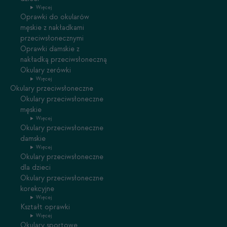
Więcej
Oprawki do okularów
męskie z nakładkami
przeciwsłonecznymi
Oprawki damskie z
nakładką przeciwsłoneczną
Okulary zerówki
Więcej
Okulary przeciwsłoneczne
Okulary przeciwsłoneczne
męskie
Więcej
Okulary przeciwsłoneczne
damskie
Więcej
Okulary przeciwsłoneczne
dla dzieci
Okulary przeciwsłoneczne
korekcyjne
Więcej
Kształt oprawki
Więcej
Okulary sportowe