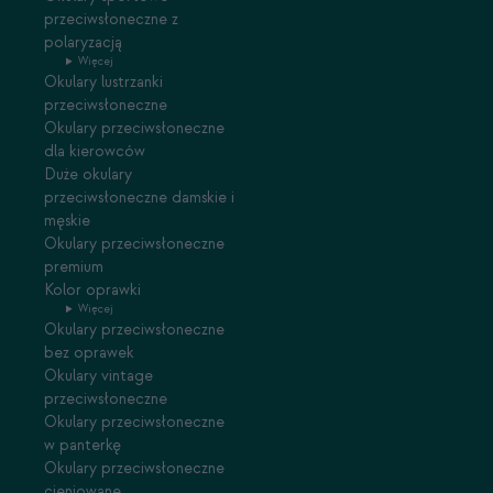
przeciwsłoneczne z
polaryzacją
Więcej
Okulary lustrzanki
przeciwsłoneczne
Okulary przeciwsłoneczne
dla kierowców
Duże okulary
przeciwsłoneczne damskie i
męskie
Okulary przeciwsłoneczne
premium
Kolor oprawki
Więcej
Okulary przeciwsłoneczne
bez oprawek
Okulary vintage
przeciwsłoneczne
Okulary przeciwsłoneczne
w panterkę
Okulary przeciwsłoneczne
cieniowane