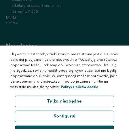
Okulary przeciwsłoneczne z
filtrem UV 400
Marki
Więcej
Newsletter
Używamy ciasteczek, dzięki którym nasza strona jest dla Ciebie
Zapisz się do naszego newslettera, aby otrzymywać informacje o
bardziej przyjazna i działa niezawodnie. Pozwalają one również
promocjach i nowościach w naszym sklepie.
dopasować treści i reklamy do Twoich zainteresowań. Jeśli się
nie zgodzisz, reklamy nadal będą się wyświetlać, ale nie będą
dopasowane do Ciebie. W konfiguracji możesz sprawdzić, jakie
dane zbieramy w ciasteczkach i po co je zbieramy. Nie na
wszystkie musisz się zgodzić.
Polityka plików cookie
Tylko niezbędne
Konfiguruj