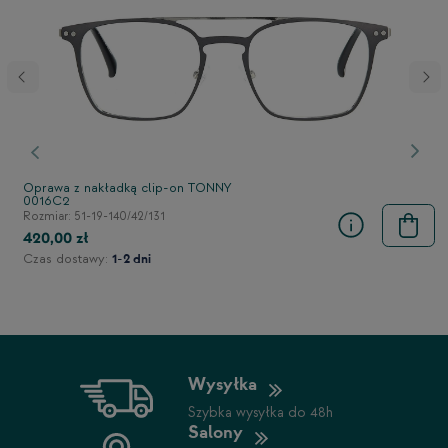
stępny
Poprzedni
Nast
Oprawa z nakładką clip-on TONNY
0016C2
Rozmiar: 51-19-140/42/131
420,00 zł
Czas dostawy:
1-2 dni
Wysyłka
Szybka wysyłka do 48h
Salony