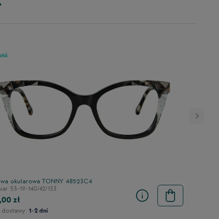
r
ość
wa okularowa TONNY 48523C4
ar: 53-19-140/42/133
,00 zł
 dostawy:
1-2 dni