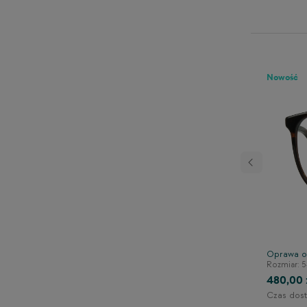
Nowość
Następny
rowa TONNY 44112C3
Oprawa o
140/41/125
Rozmiar: 5
480,00 
Czas dost
1-2 dni