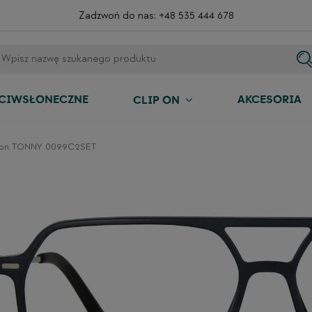
Zadzwoń do nas:
+48 535 444 678
ECIWSŁONECZNE
AKCESORIA
CLIP ON
p-on TONNY 0099C2SET