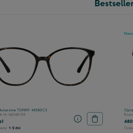
Bestselle
Now
kularowa TONNY 48580C3
Opra
4-16-140/48/125
Rozmi
zł
480
awy:
Czas
1-2 dni