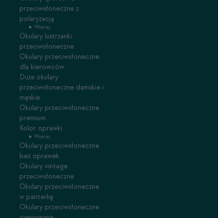
przeciwsłoneczne z
polaryzacją
Więcej
Okulary lustrzanki
przeciwsłoneczne
Okulary przeciwsłoneczne
dla kierowców
Duże okulary
przeciwsłoneczne damskie i
męskie
Okulary przeciwsłoneczne
premium
Kolor oprawki
Więcej
Okulary przeciwsłoneczne
bez oprawek
Okulary vintage
przeciwsłoneczne
Okulary przeciwsłoneczne
w panterkę
Okulary przeciwsłoneczne
cieniowane