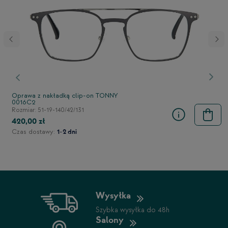
stępny
Poprzedni
Nast
Oprawa z nakładką clip-on TONNY
0016C2
Rozmiar: 51-19-140/42/131
420,00 zł
Czas dostawy:
1-2 dni
Wysyłka
Szybka wysyłka do 48h
Salony