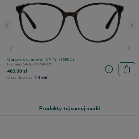
stępny
Poprzedni
Nast
Oprawa okularowa TONNY 48580C3
Rozmiar: 54-16-140/48/125
480,00 zł
Czas dostawy:
1-2 dni
Produkty tej samej marki