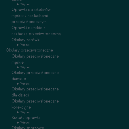
Więcej
Oprawki do okularów
męskie z nakładkami
przeciwsłonecznymi
Oprawki damskie z
nakładką przeciwsłoneczną
Okulary zerówki
Więcej
Okulary przeciwsłoneczne
Okulary przeciwsłoneczne
męskie
Więcej
Okulary przeciwsłoneczne
damskie
Więcej
Okulary przeciwsłoneczne
dla dzieci
Okulary przeciwsłoneczne
korekcyjne
Więcej
Kształt oprawki
Więcej
Okulary sportowe