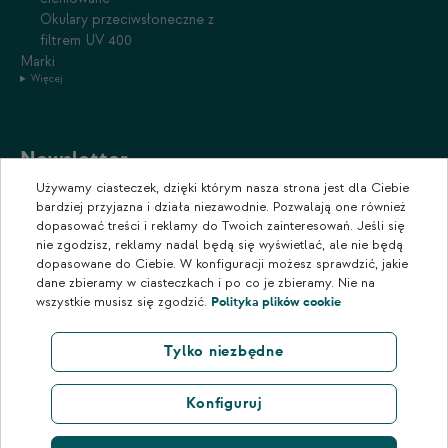
Okulary przeciwsłoneczne z
filtrem UV 400
Marki
Więcej
Newsletter
Używamy ciasteczek, dzięki którym nasza strona jest dla Ciebie
Zapisz się do naszego newslettera, aby otrzymywać informacje o
bardziej przyjazna i działa niezawodnie. Pozwalają one również
promocjach i nowościach w naszym sklepie.
dopasować treści i reklamy do Twoich zainteresowań. Jeśli się
nie zgodzisz, reklamy nadal będą się wyświetlać, ale nie będą
dopasowane do Ciebie. W konfiguracji możesz sprawdzić, jakie
dane zbieramy w ciasteczkach i po co je zbieramy. Nie na
wszystkie musisz się zgodzić.
Polityka plików cookie
Tylko niezbędne
Konfiguruj