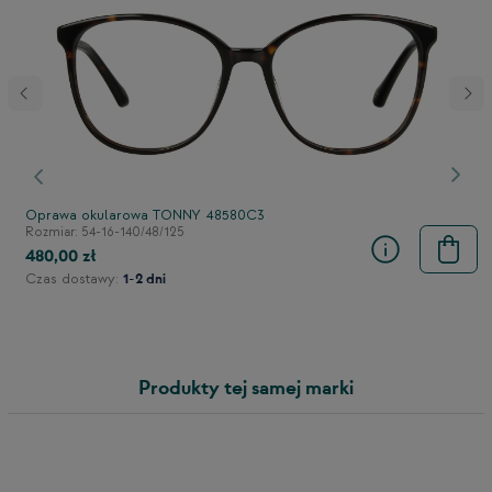
stępny
Poprzedni
Nast
Oprawa okularowa TONNY 48580C3
Rozmiar: 54-16-140/48/125
480,00 zł
Czas dostawy:
1-2 dni
Produkty tej samej marki