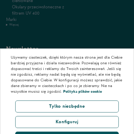
cieniowane
Okulary przeciwsłoneczne z
filtrem UV 400
Marki
Więcej
Newsletter
Używamy ciasteczek, dzięki którym nasza strona jest dla Ciebie
Zapisz się do naszego newslettera, aby otrzymywać informacje o
bardziej przyjazna i działa niezawodnie. Pozwalają one również
promocjach i nowościach w naszym sklepie.
dopasować treści i reklamy do Twoich zainteresowań. Jeśli się
nie zgodzisz, reklamy nadal będą się wyświetlać, ale nie będą
dopasowane do Ciebie. W konfiguracji możesz sprawdzić, jakie
dane zbieramy w ciasteczkach i po co je zbieramy. Nie na
wszystkie musisz się zgodzić.
Polityka plików cookie
Tylko niezbędne
Konfiguruj