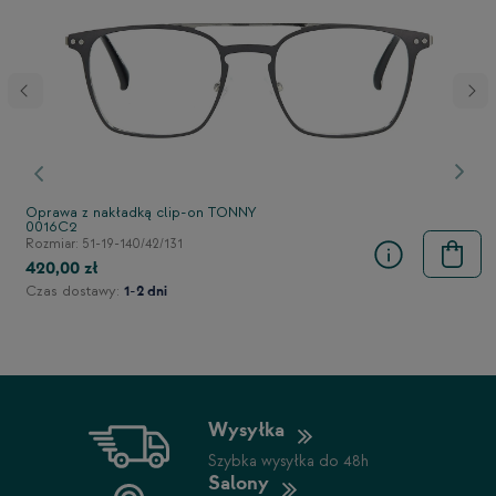
stępny
Poprzedni
Nast
Oprawa z nakładką clip-on TONNY
0016C2
Rozmiar: 51-19-140/42/131
420,00 zł
Czas dostawy:
1-2 dni
Wysyłka
Szybka wysyłka do 48h
Salony