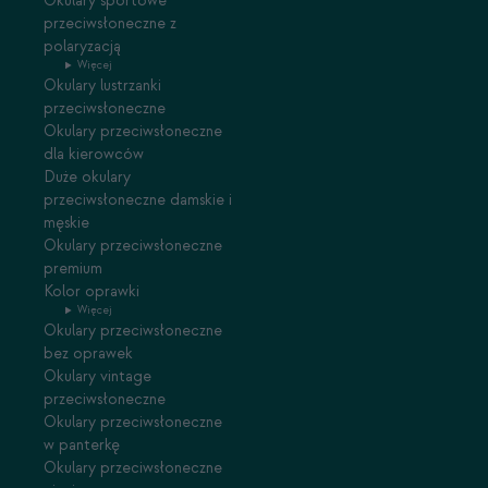
Okulary sportowe
przeciwsłoneczne z
polaryzacją
Więcej
Okulary lustrzanki
przeciwsłoneczne
Okulary przeciwsłoneczne
dla kierowców
Duże okulary
przeciwsłoneczne damskie i
męskie
Okulary przeciwsłoneczne
premium
Kolor oprawki
Więcej
Okulary przeciwsłoneczne
bez oprawek
Okulary vintage
przeciwsłoneczne
Okulary przeciwsłoneczne
w panterkę
Okulary przeciwsłoneczne