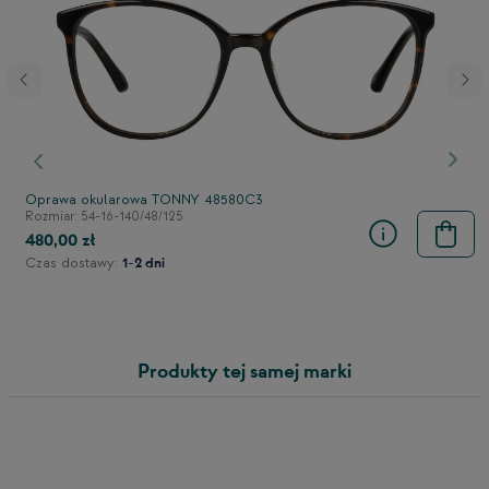
stępny
Poprzedni
Nast
Oprawa okularowa TONNY 48580C3
Rozmiar: 54-16-140/48/125
480,00 zł
Czas dostawy:
1-2 dni
Produkty tej samej marki