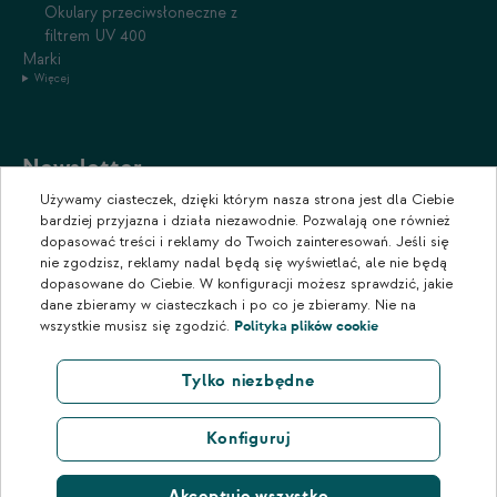
Okulary przeciwsłoneczne z
filtrem UV 400
Marki
Więcej
Newsletter
Używamy ciasteczek, dzięki którym nasza strona jest dla Ciebie
Zapisz się do naszego newslettera, aby otrzymywać informacje o
bardziej przyjazna i działa niezawodnie. Pozwalają one również
promocjach i nowościach w naszym sklepie.
dopasować treści i reklamy do Twoich zainteresowań. Jeśli się
nie zgodzisz, reklamy nadal będą się wyświetlać, ale nie będą
dopasowane do Ciebie. W konfiguracji możesz sprawdzić, jakie
dane zbieramy w ciasteczkach i po co je zbieramy. Nie na
wszystkie musisz się zgodzić.
Polityka plików cookie
Tylko niezbędne
Konfiguruj
Akceptuję wszystko