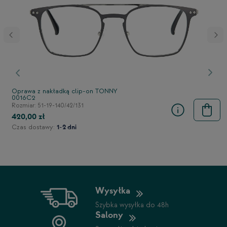
stępny
Poprzedni
Nast
Oprawa z nakładką clip-on TONNY
0016C2
Rozmiar: 51-19-140/42/131
420,00 zł
Czas dostawy:
1-2 dni
Wysyłka
Szybka wysyłka do 48h
Salony