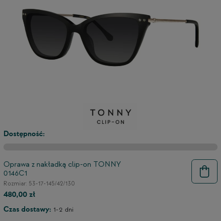
3
2
Dostępność:
Oprawa z nakładką clip-on TONNY
0146C1
Rozmiar: 53-17-145/42/130
480,00 zł
Czas dostawy:
1-2 dni