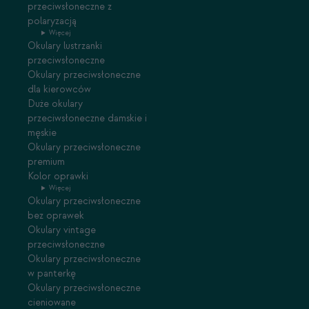
przeciwsłoneczne z
polaryzacją
Więcej
Okulary lustrzanki
przeciwsłoneczne
Okulary przeciwsłoneczne
dla kierowców
Duże okulary
przeciwsłoneczne damskie i
męskie
Okulary przeciwsłoneczne
premium
Kolor oprawki
Więcej
Okulary przeciwsłoneczne
bez oprawek
Okulary vintage
przeciwsłoneczne
Okulary przeciwsłoneczne
w panterkę
Okulary przeciwsłoneczne
cieniowane