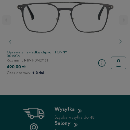
stępny
Poprzedni
Nast
Oprawa z nakładką clip-on TONNY
0016C2
Rozmiar: 51-19-140/42/131
420,00 zł
Czas dostawy:
1-2 dni
Wysyłka
Szybka wysyłka do 48h
Salony