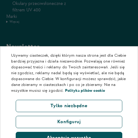
Okulary przeciwsłoneczne z
filtrem UV 400
Marki
Więcej
Newsletter
Używamy ciasteczek, dzięki którym nasza strona jest dla Ciebie
Zapisz się do naszego newslettera, aby otrzymywać informacje o
bardziej przyjazna i działa niezawodnie. Pozwalają one również
promocjach i nowościach w naszym sklepie.
dopasować treści i reklamy do Twoich zainteresowań. Jeśli się
nie zgodzisz, reklamy nadal będą się wyświetlać, ale nie będą
dopasowane do Ciebie. W konfiguracji możesz sprawdzić, jakie
dane zbieramy w ciasteczkach i po co je zbieramy. Nie na
wszystkie musisz się zgodzić.
Polityka plików cookie
Tylko niezbędne
Konfiguruj
Akceptuję wszystko