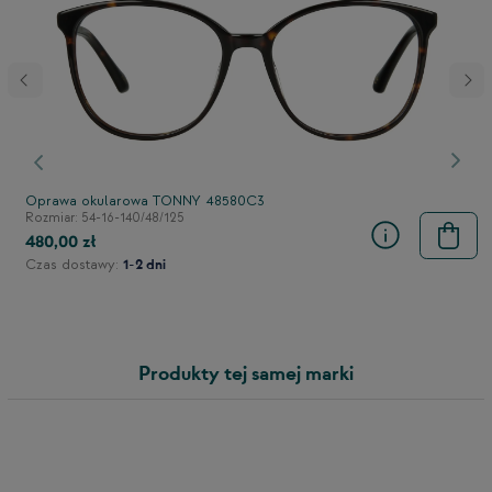
stępny
Poprzedni
Nast
Oprawa okularowa TONNY 48580C3
Rozmiar: 54-16-140/48/125
480,00 zł
Czas dostawy:
1-2 dni
Produkty tej samej marki