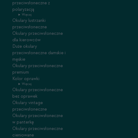
przeciwsłoneczne z
polaryzacją
Więcej
Okulary lustrzanki
przeciwsłoneczne
Okulary przeciwsłoneczne
dla kierowców
Duże okulary
przeciwsłoneczne damskie i
męskie
Okulary przeciwsłoneczne
premium
Kolor oprawki
Więcej
Okulary przeciwsłoneczne
bez oprawek
Okulary vintage
przeciwsłoneczne
Okulary przeciwsłoneczne
w panterkę
Okulary przeciwsłoneczne
cieniowane