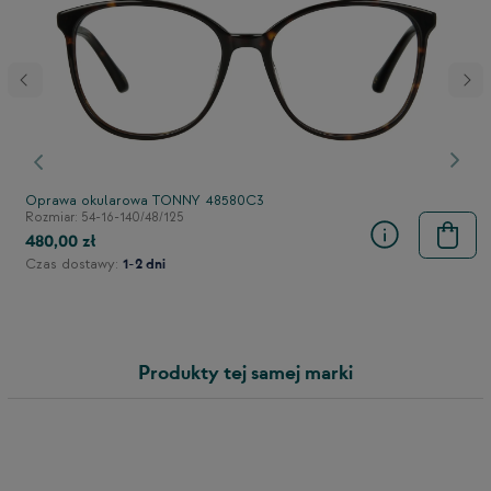
stępny
Poprzedni
Nast
Oprawa okularowa TONNY 48580C3
Rozmiar: 54-16-140/48/125
480,00 zł
Czas dostawy:
1-2 dni
Produkty tej samej marki