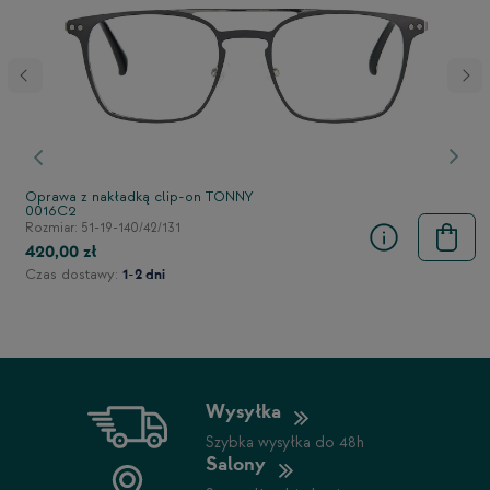
stępny
Poprzedni
Nast
Oprawa z nakładką clip-on TONNY
0016C2
Rozmiar: 51-19-140/42/131
420,00 zł
Czas dostawy:
1-2 dni
Wysyłka
Szybka wysyłka do 48h
Salony