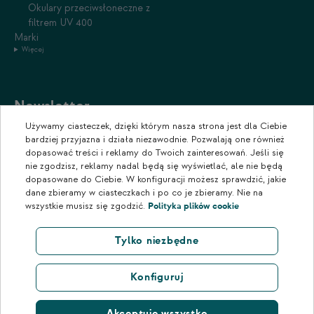
Okulary przeciwsłoneczne z
filtrem UV 400
Marki
Więcej
Newsletter
Używamy ciasteczek, dzięki którym nasza strona jest dla Ciebie
Zapisz się do naszego newslettera, aby otrzymywać informacje o
bardziej przyjazna i działa niezawodnie. Pozwalają one również
promocjach i nowościach w naszym sklepie.
dopasować treści i reklamy do Twoich zainteresowań. Jeśli się
nie zgodzisz, reklamy nadal będą się wyświetlać, ale nie będą
dopasowane do Ciebie. W konfiguracji możesz sprawdzić, jakie
dane zbieramy w ciasteczkach i po co je zbieramy. Nie na
wszystkie musisz się zgodzić.
Polityka plików cookie
Tylko niezbędne
Konfiguruj
Akceptuję wszystko