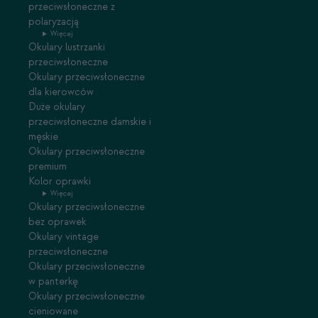
przeciwsłoneczne z
polaryzacją
Więcej
Okulary lustrzanki
przeciwsłoneczne
Okulary przeciwsłoneczne
dla kierowców
Duże okulary
przeciwsłoneczne damskie i
męskie
Okulary przeciwsłoneczne
premium
Kolor oprawki
Więcej
Okulary przeciwsłoneczne
bez oprawek
Okulary vintage
przeciwsłoneczne
Okulary przeciwsłoneczne
w panterkę
Okulary przeciwsłoneczne
cieniowane