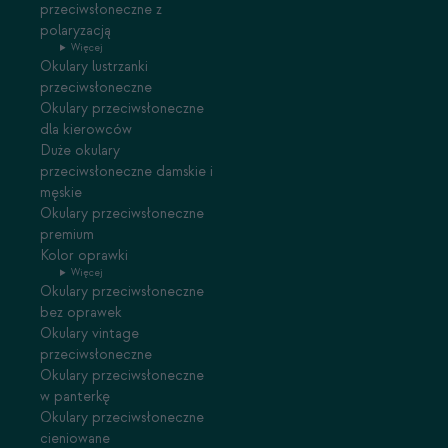
przeciwsłoneczne z
polaryzacją
Więcej
Okulary lustrzanki
przeciwsłoneczne
Okulary przeciwsłoneczne
dla kierowców
Duże okulary
przeciwsłoneczne damskie i
męskie
Okulary przeciwsłoneczne
premium
Kolor oprawki
Więcej
Okulary przeciwsłoneczne
bez oprawek
Okulary vintage
przeciwsłoneczne
Okulary przeciwsłoneczne
w panterkę
Okulary przeciwsłoneczne
cieniowane