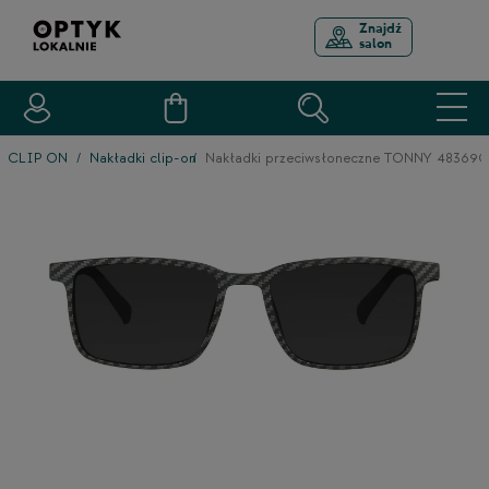
Znajdź
salon
CLIP ON
Nakładki clip-on
Nakładki przeciwsłoneczne TONNY 48369