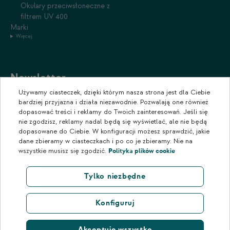
Okulary przeciwsłoneczne z
filtrem UV 400
Marki
Więcej
Newsletter
Używamy ciasteczek, dzięki którym nasza strona jest dla Ciebie
Zapisz się do naszego newslettera, aby otrzymywać informacje o
bardziej przyjazna i działa niezawodnie. Pozwalają one również
promocjach i nowościach w naszym sklepie.
dopasować treści i reklamy do Twoich zainteresowań. Jeśli się
nie zgodzisz, reklamy nadal będą się wyświetlać, ale nie będą
dopasowane do Ciebie. W konfiguracji możesz sprawdzić, jakie
dane zbieramy w ciasteczkach i po co je zbieramy. Nie na
wszystkie musisz się zgodzić.
Polityka plików cookie
Tylko niezbędne
Konfiguruj
Akceptuję wszystko