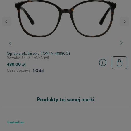
stępny
Poprzedni
Nast
Oprawa okularowa TONNY 48580C3
Rozmiar: 54-16-140/48/125
480,00 zł
Czas dostawy:
1-2 dni
Produkty tej samej marki
bestseller