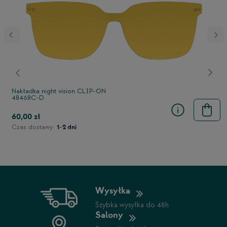
Poprzedni
Nast
Nakładka night vision CLIP-ON
48468C-D
60,00 zł
Czas dostawy:
1-2 dni
Wysyłka
Szybka wysyłka do 48h
Salony