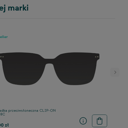
ej marki
eller
adka przeciwsłoneczna CLIP-ON
68C
00 zł