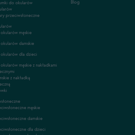
Blog
gumki do okularów
ularów
lary przeciwsłoneczne
ularów
okularów męskie
 okularów damskie
okularów dla dzieci
okularów męskie z nakładkami
ecznymi
skie z nakładką
eczną
ówki
wsłoneczne
eciwsłoneczne męskie
eciwsłoneczne damskie
eciwsłoneczne dla dzieci