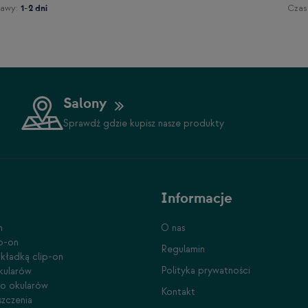
awy:
Czas
1-2 dni
Salony
Sprawdź gdzie kupisz nasze produkty
Informacje
n
O nas
ip-on
Regulamin
kładką clip-on
Polityka prywatności
kularów
do okularów
Kontakt
szczenia