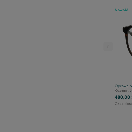
Nowość
Następny
rowa TONNY 44112C3
Oprawa o
140/41/125
Rozmiar: 5
480,00 
Czas dost
1-2 dni