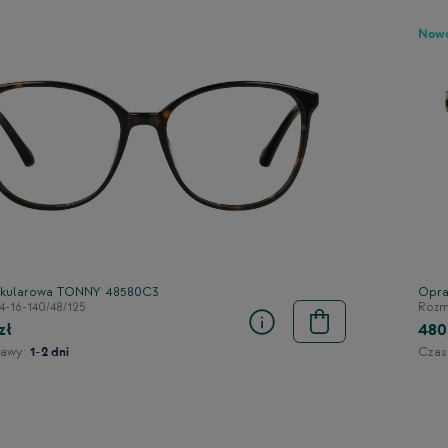
Now
kularowa TONNY 48580C3
Opra
4-16-140/48/125
Rozmi
zł
480
awy:
Czas
1-2 dni