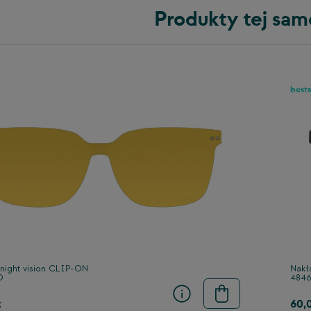
Produkty tej sam
bests
night vision CLIP-ON
Nakł
D
484
ł
60,