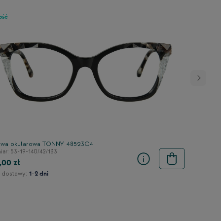
ość
wa okularowa TONNY 48523C4
ar: 53-19-140/42/133
,00 zł
 dostawy:
1-2 dni