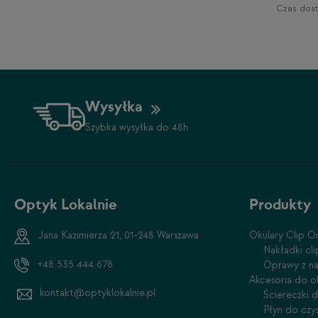
Czas dost
1-2 dni
Wysyłka
Szybka wysyłka do 48h
Optyk Lokalnie
Produkty
Jana Kazimierza 21, 01-248 Warszawa
Okulary Clip O
Nakładki cl
+48 535 444 678
Oprawy z na
Akcesoria do o
kontakt@optyklokalnie.pl
Ściereczki 
Płyn do czy