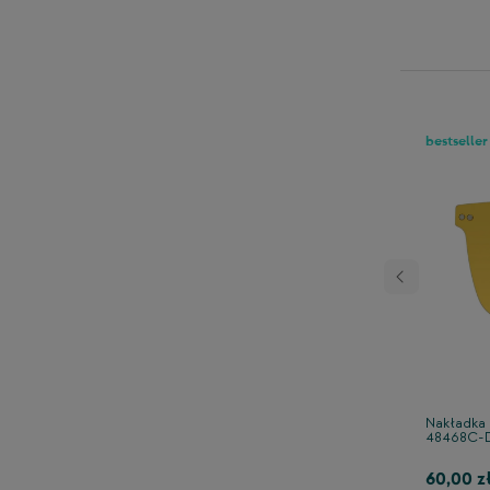
bestseller
eciwsłoneczna CLIP-ON
Nakładka 
48468C-
60,00 z