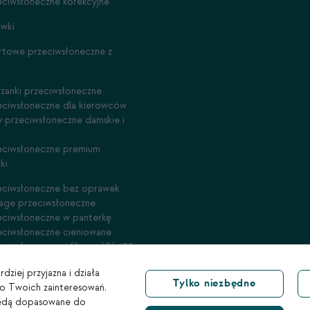
eciwsłoneczne korekcyjne
awki
rtowe przeciwsłoneczne z
rzanki przeciwsłoneczne
eciwsłoneczne dla kierowców
y przeciwsłoneczne damskie i
eciwsłoneczne premium
ki
eciwsłoneczne bez oprawek
tage przeciwsłoneczne
eciwsłoneczne w panterkę
eciwsłoneczne cieniowane
eciwsłoneczne z filtrem UV 400
dziej przyjazna i działa
Tylko niezbędne
do Twoich zainteresowań.
e będą dopasowane do