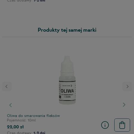
Czas dostawy:
1-2 dni
Produkty tej samej marki
Poprzedni
Nast
Oliwa do smarowania fleksów
Pojemność: 10ml
22,00 zł
Czas dostawy:
1-2 dni