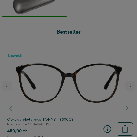
Bestseller
Nowość
stępny
Poprzedni
Nast
Oprawa okularowa TONNY 48580C3
Rozmiar: 54-16-140/48/125
480,00 zł