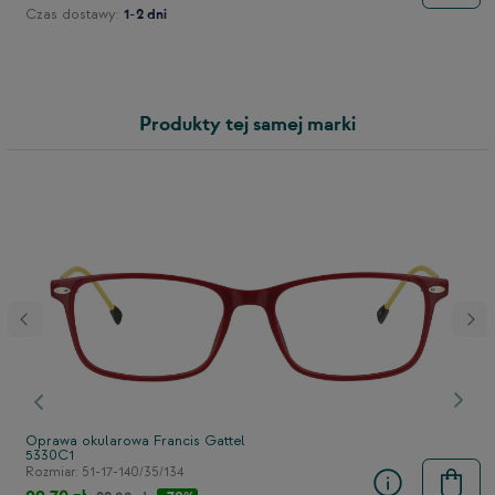
Czas dostawy:
1-2 dni
Produkty tej samej marki
stępny
Poprzedni
Nast
Oprawa okularowa Francis Gattel
5330C1
Rozmiar: 51-17-140/35/134