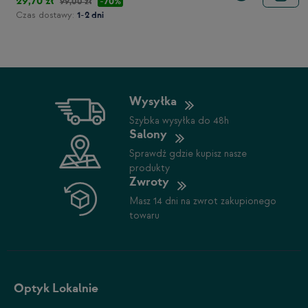
29,70 zł
-70%
99,00 zł
Czas dostawy:
1-2 dni
Wysyłka
Szybka wysyłka do 48h
Salony
Sprawdź gdzie kupisz nasze
produkty
Zwroty
Masz 14 dni na zwrot zakupionego
towaru
Optyk Lokalnie