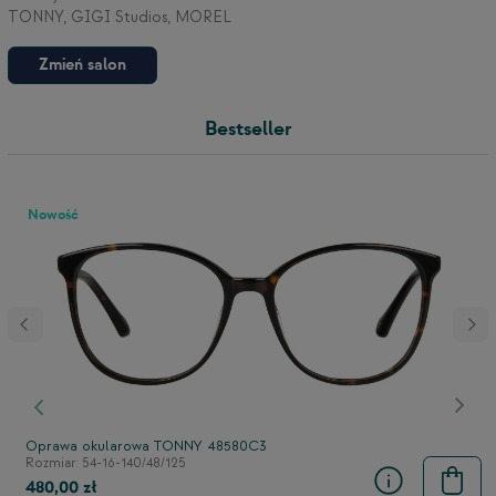
TONNY, GIGI Studios, MOREL
Zmień salon
3
Bestseller
2
Nowość
stępny
Poprzedni
Nast
Oprawa okularowa TONNY 48580C3
Rozmiar: 54-16-140/48/125
480,00 zł