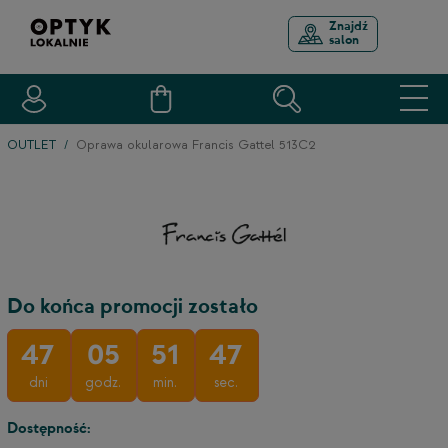
Znajdź
salon
OUTLET
Oprawa okularowa Francis Gattel 513C2
Do końca promocji zostało
47
05
51
47
dni
godz.
min.
sec.
Dostępność: