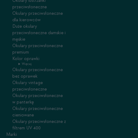
Okulary lustrzanki
przeciwsłoneczne
Okulary przeciwsłoneczne
dla kierowców
Duże okulary
przeciwsłoneczne damskie i
męskie
Okulary przeciwsłoneczne
premium
Kolor oprawki
Więcej
Okulary przeciwsłoneczne
bez oprawek
Okulary vintage
przeciwsłoneczne
Okulary przeciwsłoneczne
w panterkę
Okulary przeciwsłoneczne
cieniowane
Okulary przeciwsłoneczne z
filtrem UV 400
Marki