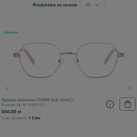
60
Produktów na stronie
Nowość
Poprzedni
Nas
Oprawa okularowa TONNY Kids 3041C1
Rozmiar: 48-18-128/41/125
9
250,00 zł
Czas dostawy:
1-2 dni